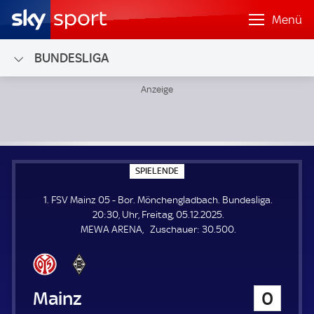
Menü
BUNDESLIGA
1. FSV Mainz 05 - Bor. Mönchengladbach; Bundesliga
S
SPIELENDE
P
I
1. FSV Mainz 05 - Bor. Mönchengladbach. Bundesliga.
E
L
20:30, Uhr, Freitag, 05.12.2025.
E
Z
MEWA ARENA
Zuschauer:
30.500.
N
D
u
E
s
c
h
1. FSV Mainz 05
0
a