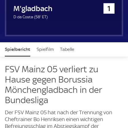
u
Bor. Mönchengladbach
1
e
r
5
E
D da Costa (
58'
ET
)
8
T
.
m
i
n
Spielbericht
Spielfilm
Tabelle
u
t
e
News & Video
Daten
Aufstellung
Live
FSV Mainz 05 verliert zu
Hause gegen Borussia
Mönchengladbach in der
Bundesliga
Der FSV Mainz 05 hat nach der Trennung von
Cheftrainer Bo Henriksen einen wichtigen
Befreiungsschlag im Abstiegskampf der