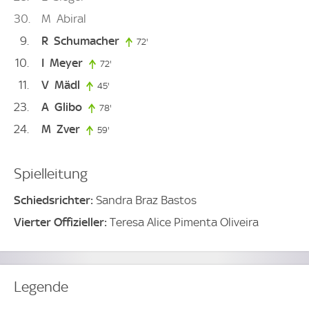
30
M
Abiral
9
R
Schumacher
72'
72. minute
10
I
Meyer
72'
72. minute
11
V
Mädl
45'
45. minute
23
A
Glibo
78'
78. minute
24
M
Zver
59'
59. minute
Spielleitung
Schiedsrichter:
Sandra Braz Bastos
Vierter Offizieller:
Teresa Alice Pimenta Oliveira
Legende