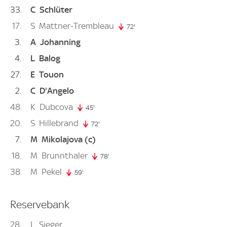
33
C
Schlüter
17
S
Mattner-Trembleau
72'
72. minute
3
A
Johanning
4
L
Balog
27
E
Touon
2
C
D'Angelo
48
K
Dubcova
45'
45. minute
20
S
Hillebrand
72'
72. minute
7
M
Mikolajova
(c)
18
M
Brunnthaler
78'
78. minute
38
M
Pekel
59'
59. minute
Reservebank
28
L
Sieger