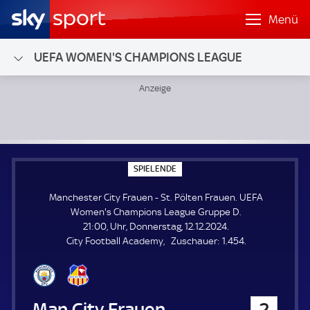
Menü
UEFA WOMEN'S CHAMPIONS LEAGUE
Manchester City Frauen - St. Pölten Frauen; UEFA Women
S
SPIELENDE
P
I
Manchester City Frauen - St. Pölten Frauen. UEFA
E
L
Women's Champions League Gruppe D.
E
21:00, Uhr, Donnerstag, 12.12.2024.
N
D
Z
City Football Academy
Zuschauer:
1.454.
E
u
s
c
h
Manchester City Frauen
2