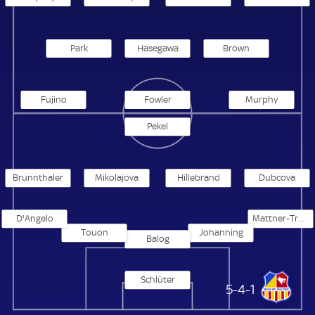
Park
Hasegawa
Brown
Fujino
Fowler
Murphy
Pekel
Brunnthaler
Mikolajova
Hillebrand
Dubcova
D'Angelo
Mattner-Trembleau
Touon
Johanning
Balog
Schlüter
St. Pölten Frauen
5-4-1