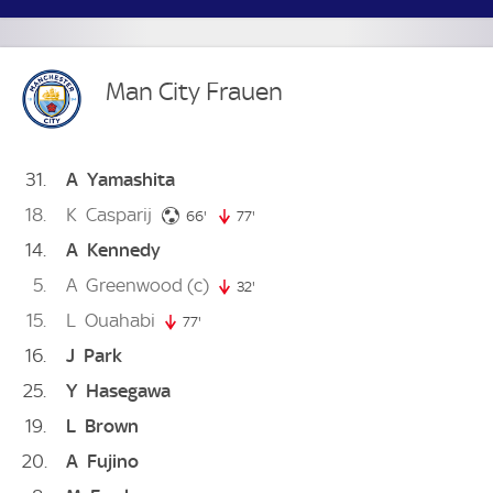
Man City Frauen
31
A
Yamashita
18
K
Casparij
66. minute
66'
77'
77. minute
14
A
Kennedy
5
A
Greenwood
(c)
32'
32. minute
15
L
Ouahabi
77'
77. minute
16
J
Park
25
Y
Hasegawa
19
L
Brown
20
A
Fujino