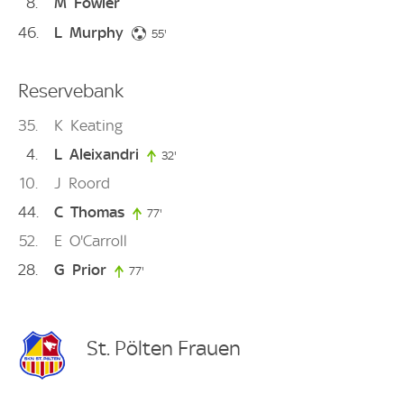
8
M
Fowler
46
L
Murphy
55. minute
55'
Reservebank
35
K
Keating
4
L
Aleixandri
32'
32. minute
10
J
Roord
44
C
Thomas
77'
77. minute
52
E
O'Carroll
28
G
Prior
77'
77. minute
St. Pölten Frauen