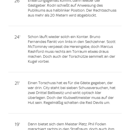
26'
Erwartungsgemäß kommt dann wieder der
Gastgeber. Rodri schießt auf Anweisung des
Publikums aus halblinker Position. Der Rechtsschuss
aus mehr als 20 Metern wird abgeblockt.
24'
Schon läuft wieder solch ein Konter. Bruno
Fernandes flankt von links in den Sechzehner. Scott
McTominay verpasst die Hereingabe, doch Marcus
Rashford muss rechts am Torraum etwas draus
machen. Doch auch der Torschütze semmelt an der
Kugel vorbei.
21'
Einen Torschuss hat es für die Gäste gegeben, der
war drin. City steht bei sieben Schussversuchen, hat
zwei Drittel Ballbesitz und wirkt optisch klar
überlegen. Doch der Klubweltmeister muss auf der
Hut sein. Regelmäßig schalten die Red Devils um.
19'
Dann bietet sich dem Meister Platz. Phil Foden
marschiert rechts in den Strafraum, doch auch ihm