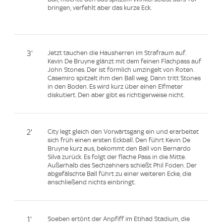
bringen, verfehlt aber das kurze Eck.
3'
Jetzt tauchen die Hausherren im Strafraum auf.
Kevin De Bruyne glänzt mit dem feinen Flachpass auf
John Stones. Der ist förmlich umzingelt von Roten.
Casemiro spitzelt ihm den Ball weg. Dann tritt Stones
in den Boden. Es wird kurz über einen Elfmeter
diskutiert. Den aber gibt es richtigerweise nicht.
2'
City legt gleich den Vorwärtsgang ein und erarbeitet
sich früh einen ersten Eckball. Den führt Kevin De
Bruyne kurz aus, bekommt den Ball von Bernardo
Silva zurück. Es folgt der flache Pass in die Mitte.
Außerhalb des Sechzehners schießt Phil Foden. Der
abgefälschte Ball führt zu einer weiteren Ecke, die
anschließend nichts einbringt.
1'
Soeben ertönt der Anpfiff im Etihad Stadium, die