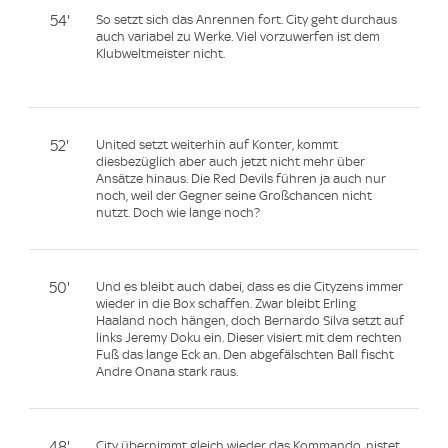
54'
So setzt sich das Anrennen fort. City geht durchaus
auch variabel zu Werke. Viel vorzuwerfen ist dem
Klubweltmeister nicht.
52'
United setzt weiterhin auf Konter, kommt
diesbezüglich aber auch jetzt nicht mehr über
Ansätze hinaus. Die Red Devils führen ja auch nur
noch, weil der Gegner seine Großchancen nicht
nutzt. Doch wie lange noch?
50'
Und es bleibt auch dabei, dass es die Cityzens immer
wieder in die Box schaffen. Zwar bleibt Erling
Haaland noch hängen, doch Bernardo Silva setzt auf
links Jeremy Doku ein. Dieser visiert mit dem rechten
Fuß das lange Eck an. Den abgefälschten Ball fischt
Andre Onana stark raus.
48'
City übernimmt gleich wieder das Kommando, nistet