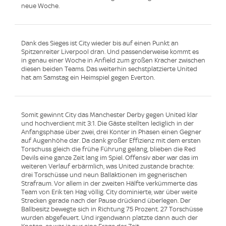
neue Woche.
Dank des Sieges ist City wieder bis auf einen Punkt an
Spitzenreiter Liverpool dran. Und passenderweise kommt es
in genau einer Woche in Anfield zum großen Kracher zwischen
diesen beiden Teams. Das weiterhin sechstplatzierte United
hat am Samstag ein Heimspiel gegen Everton.
Somit gewinnt City das Manchester Derby gegen United klar
und hochverdient mit 3:1. Die Gäste stellten lediglich in der
Anfangsphase über zwei, drei Konter in Phasen einen Gegner
auf Augenhöhe dar. Da dank großer Effizienz mit dem ersten
Torschuss gleich die frühe Führung gelang, blieben die Red
Devils eine ganze Zeit lang im Spiel. Offensiv aber war das im
weiteren Verlauf erbärmlich, was United zustande brachte:
drei Torschüsse und neun Ballaktionen im gegnerischen
Strafraum. Vor allem in der zweiten Hälfte verkümmerte das
Team von Erik ten Hag völlig. City dominierte, war über weite
Strecken gerade nach der Pause drückend überlegen. Der
Ballbesitz bewegte sich in Richtung 75 Prozent. 27 Torschüsse
wurden abgefeuert. Und irgendwann platzte dann auch der