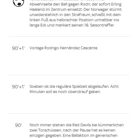
Abwehrseite den Ball gegen Rodri, der sofort Erling
Haaland im Zentrum einsetzt. Der Norweger stürmt
unwiderstehlich in den Strafraum, schießt mit dem
linken Fuß aus halbrechter Position unhaltbar ins
lange Eck und markiert seinen 18. Saisontreffer.
90'+1'
Vorlage Rodrigo Hernández Cascante
90'+1'
Soeben ist die reguläre Spielzeit abgelaufen. Acht
Minuten soll es noch obendrauf geben.
90'
Noch immer stehen die Red Devils bei kümmerlichen
zwei Torschüssen, nach der Pause hat es keinen
einzigen gegeben. Eine Ballaktion im generischen