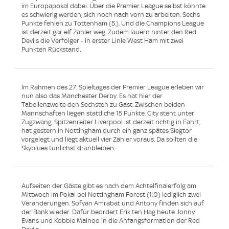
im Europapokal dabei. Über die Premier League selbst könnte
es schwierig werden, sich noch nach vorn zu arbeiten. Sechs
Punkte fehlen zu Tottenham (5.). Und die Champions League
ist derzeit gar elf Zähler weg. Zudem lauern hinter den Red
Devils die Verfolger - in erster Linie West Ham mit zwei
Punkten Rückstand.
Im Rahmen des 27. Spieltages der Premier League erleben wir
nun also das Manchester Derby. Es hat hier der
Tabellenzweite den Sechsten zu Gast. Zwischen beiden
Mannschaften liegen stattliche 15 Punkte. City steht unter
Zugzwang. Spitzenreiter Liverpool ist derzeit richtig in Fahrt,
hat gestern in Nottingham durch ein ganz spätes Siegtor
vorgelegt und liegt aktuell vier Zähler voraus. Da sollten die
Skyblues tunlichst dranbleiben.
Aufseiten der Gäste gibt es nach dem Achtelfinalerfolg am
Mittwoch im Pokal bei Nottingham Forest (1:0) lediglich zwei
Veränderungen. Sofyan Amrabat und Antony finden sich auf
der Bank wieder. Dafür beordert Erik ten Hag heute Jonny
Evans und Kobbie Mainoo in die Anfangsformation der Red