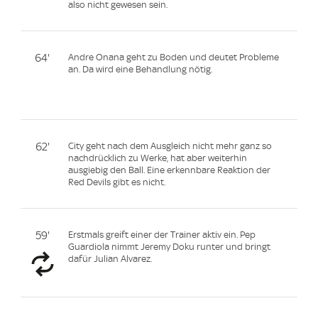
also nicht gewesen sein.
64'
Andre Onana geht zu Boden und deutet Probleme
an. Da wird eine Behandlung nötig.
62'
City geht nach dem Ausgleich nicht mehr ganz so
nachdrücklich zu Werke, hat aber weiterhin
ausgiebig den Ball. Eine erkennbare Reaktion der
Red Devils gibt es nicht.
59'
Erstmals greift einer der Trainer aktiv ein. Pep
Guardiola nimmt Jeremy Doku runter und bringt
dafür Julian Alvarez.