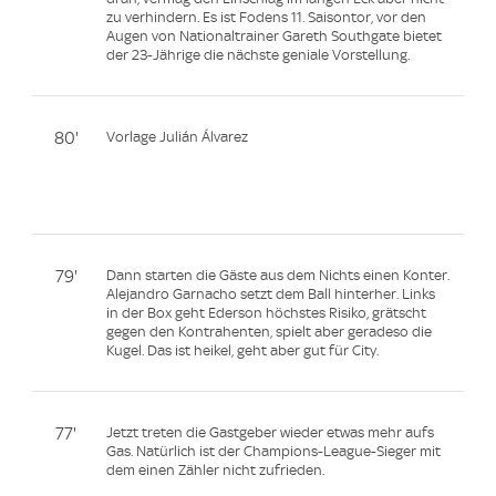
zu verhindern. Es ist Fodens 11. Saisontor, vor den
Augen von Nationaltrainer Gareth Southgate bietet
der 23-Jährige die nächste geniale Vorstellung.
80'
Vorlage Julián Álvarez
79'
Dann starten die Gäste aus dem Nichts einen Konter.
Alejandro Garnacho setzt dem Ball hinterher. Links
in der Box geht Ederson höchstes Risiko, grätscht
gegen den Kontrahenten, spielt aber geradeso die
Kugel. Das ist heikel, geht aber gut für City.
77'
Jetzt treten die Gastgeber wieder etwas mehr aufs
Gas. Natürlich ist der Champions-League-Sieger mit
dem einen Zähler nicht zufrieden.