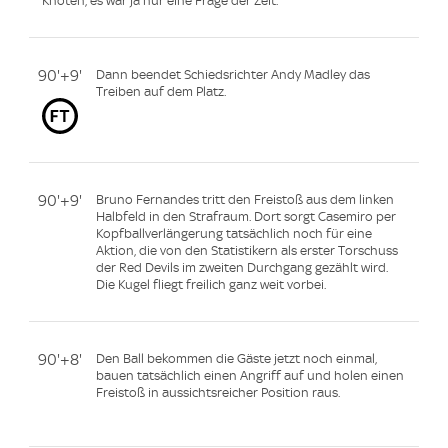
Knoten, es war ja nur eine Frage der Zeit.
90'+9'
Dann beendet Schiedsrichter Andy Madley das
Treiben auf dem Platz.
90'+9'
Bruno Fernandes tritt den Freistoß aus dem linken
Halbfeld in den Strafraum. Dort sorgt Casemiro per
Kopfballverlängerung tatsächlich noch für eine
Aktion, die von den Statistikern als erster Torschuss
der Red Devils im zweiten Durchgang gezählt wird.
Die Kugel fliegt freilich ganz weit vorbei.
90'+8'
Den Ball bekommen die Gäste jetzt noch einmal,
bauen tatsächlich einen Angriff auf und holen einen
Freistoß in aussichtsreicher Position raus.