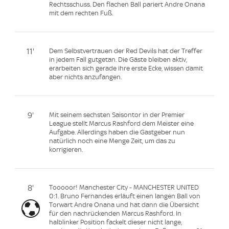
Rechtsschuss. Den flachen Ball pariert Andre Onana
mit dem rechten Fuß.
11'
Dem Selbstvertrauen der Red Devils hat der Treffer
in jedem Fall gutgetan. Die Gäste bleiben aktiv,
erarbeiten sich gerade ihre erste Ecke, wissen damit
aber nichts anzufangen.
9'
Mit seinem sechsten Saisontor in der Premier
League stellt Marcus Rashford dem Meister eine
Aufgabe. Allerdings haben die Gastgeber nun
natürlich noch eine Menge Zeit, um das zu
korrigieren.
8'
Tooooor! Manchester City - MANCHESTER UNITED
0:1. Bruno Fernandes erläuft einen langen Ball von
Torwart Andre Onana und hat dann die Übersicht
für den nachrückenden Marcus Rashford. In
halblinker Position fackelt dieser nicht lange,