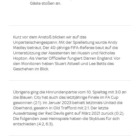
Gäste stoßen an.
Kurz vor dem Anstoß blicken wir auf das
Unparteiischengespann. Mit der Spielleitung wurde Andy
Madley betraut. Der 40-jährige FIFA-Referee baut auf die
Unterstützung der Assistenten Ian Hussin und Nicholas
Hopton. Als Vierter Offizieller fungiert Darren England. Vor
den Monitoren haben Stuart Attwell und Lee Betts das
Geschehen im Blick.
Übrigens ging die Hinrundenpartie vom 10. Spieltag mit 3:0 an
die Blauen. City hat auch das letztjährige Finale im FA Cup
gewonnen (2:1). Im Januar 2023 behielt letztmals United die
Oberhand, gewann in Old Trafford mit 2:1. Der letzte
Auswärtssieg der Red Devils geht auf März 2021 zurück (0:2).
Die folgenden zwei Heimspiele haben die Skyblues für sich
entschieden (4:2, 6:3).