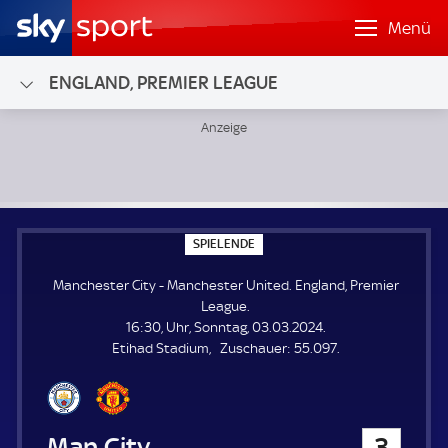
Menü
ENGLAND, PREMIER LEAGUE
Manchester City - Manchester United; England, Premier L
S
SPIELENDE
P
I
Manchester City - Manchester United. England, Premier
E
L
League.
E
16:30, Uhr, Sonntag, 03.03.2024.
N
D
Z
Etihad Stadium
Zuschauer:
55.097.
E
u
s
c
h
Manchester City
3