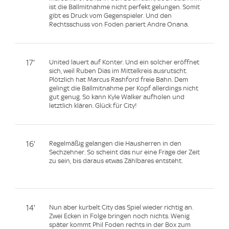
ist die Ballmitnahme nicht perfekt gelungen. Somit
gibt es Druck vom Gegenspieler. Und den
Rechtsschuss von Foden pariert Andre Onana.
17'
United lauert auf Konter. Und ein solcher eröffnet
sich, weil Ruben Dias im Mittelkreis ausrutscht.
Plötzlich hat Marcus Rashford freie Bahn. Dem
gelingt die Ballmitnahme per Kopf allerdings nicht
gut genug. So kann Kyle Walker aufholen und
letztlich klären. Glück für City!
16'
Regelmäßig gelangen die Hausherren in den
Sechzehner. So scheint das nur eine Frage der Zeit
zu sein, bis daraus etwas Zählbares entsteht.
14'
Nun aber kurbelt City das Spiel wieder richtig an.
Zwei Ecken in Folge bringen noch nichts. Wenig
später kommt Phil Foden rechts in der Box zum