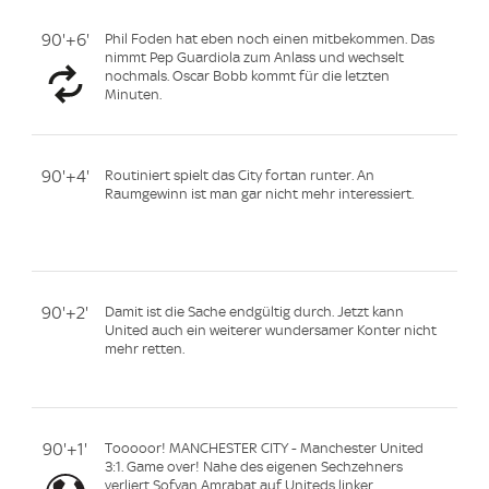
90'+6'
Phil Foden hat eben noch einen mitbekommen. Das
nimmt Pep Guardiola zum Anlass und wechselt
nochmals. Oscar Bobb kommt für die letzten
Minuten.
90'+4'
Routiniert spielt das City fortan runter. An
Raumgewinn ist man gar nicht mehr interessiert.
90'+2'
Damit ist die Sache endgültig durch. Jetzt kann
United auch ein weiterer wundersamer Konter nicht
mehr retten.
90'+1'
Tooooor! MANCHESTER CITY - Manchester United
3:1. Game over! Nahe des eigenen Sechzehners
verliert Sofyan Amrabat auf Uniteds linker