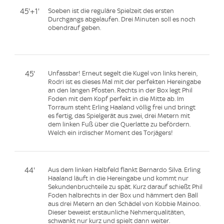
45'+1'
Soeben ist die reguläre Spielzeit des ersten
Durchgangs abgelaufen. Drei Minuten soll es noch
obendrauf geben.
45'
Unfassbar! Erneut segelt die Kugel von links herein,
Rodri ist es dieses Mal mit der perfekten Hereingabe
an den langen Pfosten. Rechts in der Box legt Phil
Foden mit dem Kopf perfekt in die Mitte ab. Im
Torraum steht Erling Haaland völlig frei und bringt
es fertig, das Spielgerät aus zwei, drei Metern mit
dem linken Fuß über die Querlatte zu befördern.
Welch ein irdischer Moment des Torjägers!
44'
Aus dem linken Halbfeld flankt Bernardo Silva. Erling
Haaland läuft in die Hereingabe und kommt nur
Sekundenbruchteile zu spät. Kurz darauf schießt Phil
Foden halbrechts in der Box und hämmert den Ball
aus drei Metern an den Schädel von Kobbie Mainoo.
Dieser beweist erstaunliche Nehmerqualitäten,
schwankt nur kurz und spielt dann weiter.