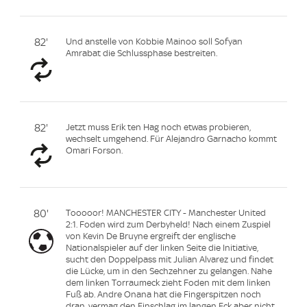
82'
Und anstelle von Kobbie Mainoo soll Sofyan
Amrabat die Schlussphase bestreiten.
82'
Jetzt muss Erik ten Hag noch etwas probieren,
wechselt umgehend. Für Alejandro Garnacho kommt
Omari Forson.
80'
Tooooor! MANCHESTER CITY - Manchester United
2:1. Foden wird zum Derbyheld! Nach einem Zuspiel
von Kevin De Bruyne ergreift der englische
Nationalspieler auf der linken Seite die Initiative,
sucht den Doppelpass mit Julian Alvarez und findet
die Lücke, um in den Sechzehner zu gelangen. Nahe
dem linken Torraumeck zieht Foden mit dem linken
Fuß ab. Andre Onana hat die Fingerspitzen noch
dran, vermag den Einschlag im langen Eck aber nicht