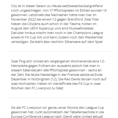
City ist in dieser Saison zu Hause wettbewerbsübergreifend
noch ungeschlagen. Von 17 Pflichtspielen im Etihad wurden 13
gewonnen. Letztmals das Nachsehen hatte man hier im
November 2022 bei einem 1:2 gegen Brentford. Zwei Titel
haben die Cityzens auch schon in der Tasche, holten im
August den UEFA Supercup und sind Klubweltmeister.
Darüber hinaus mischt man noch in der Champions League
sowie im FA Cup mit und kann zudem noch den Meistertitel
verteidigen. Da steht also reichlich Silberware auf dem Spiel.
Zwar fing sich United am vergangenen Wochenende eine 1:2-
Heimpleite gegen Fulham ein, auswärts jedoch hat man in
diesem Kalenderjahr alle Pflichtspiele gewonnen - sechs an
der Zahl. Die letzte Niederlage in der Fremde setzte es Ende
Dezember in Nottingham (1.2). Die Red Devils tanzen noch auf
zwei Hochzeiten, haben im Viertelfinale des FA Cup in zwei
Wochen den FC Liverpool zu Gast.
Da der FC Liverpool vor genau einer Woche den League Cup
gewonnen hat, rückt automatisch der Tabellensechste in die
Europa Conference League nach. Damit wäre United aktuell