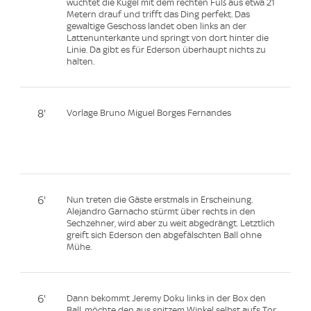
wuchtet die Kugel mit dem rechten Fuß aus etwa 21
Metern drauf und trifft das Ding perfekt. Das
gewaltige Geschoss landet oben links an der
Lattenunterkante und springt von dort hinter die
Linie. Da gibt es für Ederson überhaupt nichts zu
halten.
8'
Vorlage Bruno Miguel Borges Fernandes
6'
Nun treten die Gäste erstmals in Erscheinung.
Alejandro Garnacho stürmt über rechts in den
Sechzehner, wird aber zu weit abgedrängt. Letztlich
greift sich Ederson den abgefälschten Ball ohne
Mühe.
6'
Dann bekommt Jeremy Doku links in der Box den
Ball, möchte den aus spitzem Winkel selbst aufs Tor