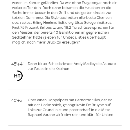
waren im Konter gefährlich. Da war ohne Frage sogar noch ein
weiteres Tor drin. Doch dann bekamen die Hausherren die
Sache immer besser in den Griff und steigerten das bis zur
totalen Dominanz. Die Skyblues hatten allerbeste Chancen,
doch selbst Erling Haaland ließ die größte Gelegenheit aus.
Fast 75 Prozent Ballbesitz und 18:2 Torschüsse sprachen für
den Meister, der bereits 40 Ballaktionen im gegnerischen
Sechzehner hatte (sieben für United). Ist es überhaupt
möglich, noch mehr Druck zu erzeugen?
45'+4'
Dann bittet Schiedsrichter Andy Madley die Akteure
zur Pause in die Kabinen.
45'+3'
Über einen Doppelpass mit Bernardo Silva, der da
mit der Hacke spielt, gelangt Kevin De Bruyne auf
links zur Grundlinie und passt scharf in die Mitte.
Raphael Varane wirft sich rein und klärt für United.