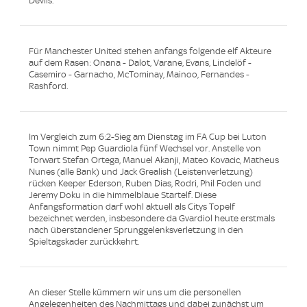
Devils.
Für Manchester United stehen anfangs folgende elf Akteure
auf dem Rasen: Onana - Dalot, Varane, Evans, Lindelöf -
Casemiro - Garnacho, McTominay, Mainoo, Fernandes -
Rashford.
Im Vergleich zum 6:2-Sieg am Dienstag im FA Cup bei Luton
Town nimmt Pep Guardiola fünf Wechsel vor. Anstelle von
Torwart Stefan Ortega, Manuel Akanji, Mateo Kovacic, Matheus
Nunes (alle Bank) und Jack Grealish (Leistenverletzung)
rücken Keeper Ederson, Ruben Dias, Rodri, Phil Foden und
Jeremy Doku in die himmelblaue Startelf. Diese
Anfangsformation darf wohl aktuell als Citys Topelf
bezeichnet werden, insbesondere da Gvardiol heute erstmals
nach überstandener Sprunggelenksverletzung in den
Spieltagskader zurückkehrt.
An dieser Stelle kümmern wir uns um die personellen
Angelegenheiten des Nachmittags und dabei zunächst um