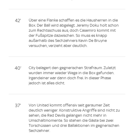
42'
Über eine Flanke schaffen es die Hausherren in die
Box. Der Ball wird abgelegt. Jeremy Doku holt schon
zum Rechtsschuss aus, doch Casemiro kommt mit
der Fußspitze dazwischen. So muss es knapp
außerhalb des Sechzehners Kevin De Bruyne
versuchen, verzieht aber deutlich.
40'
City belagert den gegnerischen Strafraum. Zuletzt
wurden immer wieder Wege in die Box gefunden.
Irgendeiner war dann doch frei. In dieser Phase
jedoch ist alles dicht.
37'
Von United kommt offensiv seit geraumer Zeit
deutlich weniger. Konstruktive Angriffe sind nicht zu
sehen, die Red Devils gelangen nicht mehr in
Umschaltmomente. So stehen die Gäste bei zwei
Torschüssen und drei Ballaktionen im gegnerischen
Sechzehner.