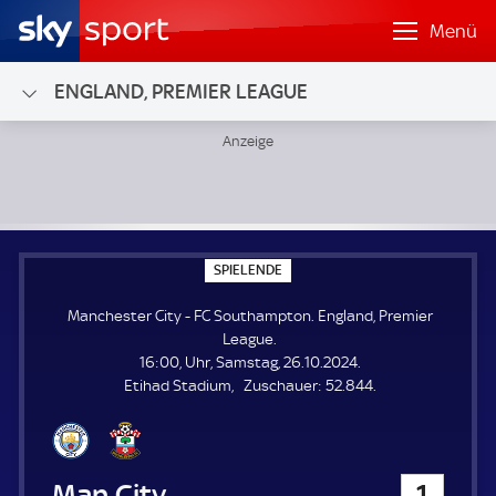
Menü
ENGLAND, PREMIER LEAGUE
Manchester City - FC Southampton; England, Premier Leag
S
SPIELENDE
P
I
Manchester City - FC Southampton. England, Premier
E
L
League.
E
16:00, Uhr, Samstag, 26.10.2024.
N
D
Z
Etihad Stadium
Zuschauer:
52.844.
E
u
s
c
h
Manchester City
1