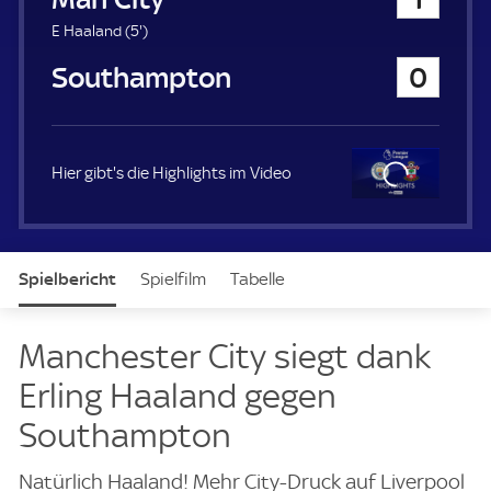
a
u
5
E Haaland (
5'
)
e
.
FC Southampton
0
r
m
i
n
u
t
Hier gibt's die Highlights im Video
e
Clo
se
Spielbericht
Spielfilm
Tabelle
News & Video
Daten
Aufstellung
Live
Manchester City siegt dank
Erling Haaland gegen
Southampton
Natürlich Haaland! Mehr City-Druck auf Liverpool