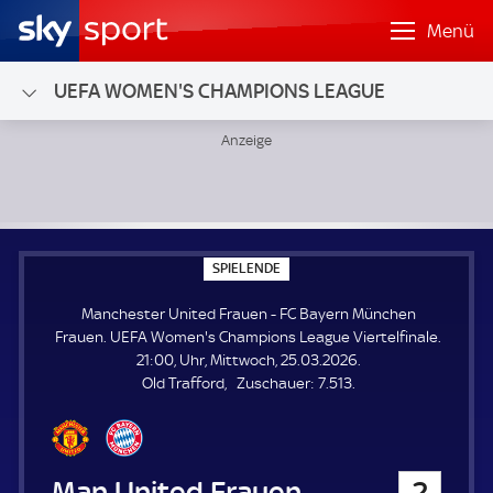
Menü
UEFA WOMEN'S CHAMPIONS LEAGUE
Manchester United Frauen - FC Bayern München Frauen; 
S
SPIELENDE
P
I
Manchester United Frauen - FC Bayern München
E
L
Frauen. UEFA Women's Champions League Viertelfinale.
E
21:00, Uhr, Mittwoch, 25.03.2026.
N
D
Z
Old Trafford
Zuschauer:
7.513.
E
u
s
c
h
Manchester United Frauen
2