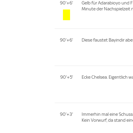
90'+6'
Gelb für Adarabioyo und F
Minute der Nachspielzeit 
90'+6'
Diese faustet Bayindir ab
90'+5'
Ecke Chelsea. Eigentlich w
90'+3'
Immerhin mal eine Schussc
Kein Vorwurf, da stand e