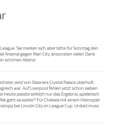
r
 League. Sie merken sich aber bitte für Sonntag den
iel Arsenal gegen Man City, ansonsten vielen Dank
nen schönen Abend.
echster, wird von Glasners Crystal Palace überholt,
reich war. Auf Liverpool fehlen jetzt schon sieben
er heute passte wirklich nur das Ergebnis, spielerisch
 Wie geht es weiter? Für Chelsea mit einem Heimspiel
stopp bei Lincoln City im League Cup. United muss