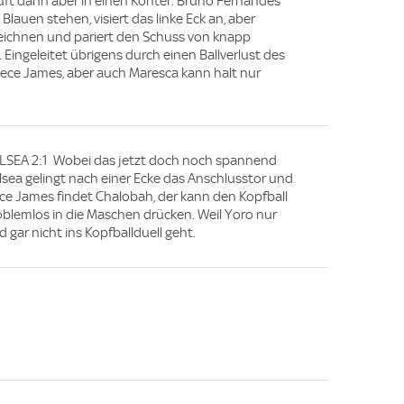
äuft dann aber in einen Konter. Bruno Fernandes
 Blauen stehen, visiert das linke Eck an, aber
eichnen und pariert den Schuss von knapp
Eingeleitet übrigens durch einen Ballverlust des
ce James, aber auch Maresca kann halt nur
LSEA 2:1 Wobei das jetzt doch noch spannend
ea gelingt nach einer Ecke das Anschlusstor und
ece James findet Chalobah, der kann den Kopfball
oblemlos in die Maschen drücken. Weil Yoro nur
 gar nicht ins Kopfballduell geht.