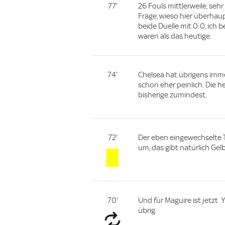
77'
26 Fouls mittlerweile, sehr
Frage, wieso hier überhaup
beide Duelle mit 0:0, ich 
waren als das heutige.
74'
Chelsea hat übrigens imm
schon eher peinlich. Die he
bisherige zumindest.
72'
Der eben eingewechselte T
um, das gibt natürlich Gel
70'
Und für Maguire ist jetzt
übrig.