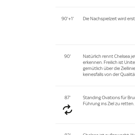
90'+1'
Die Nachspielzeit wird ers
90'
Natürlich rennt Chelsea jet
erkennen. Freilich ist Unit
gemütlich über die Ziellin
keinesfalls von der Qualitä
87'
Standing Ovations für Brun
Führung ins Ziel zu retten