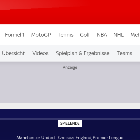
Formel 1
MotoGP
Tennis
Golf
NBA
NHL
Meh
Übersicht
Videos
Spielplan & Ergebnisse
Teams
Ligen & Wettbew.
Auf Sky
S
SPIELENDE
P
I
E
Manchester United - Chelsea. England, Premier League.