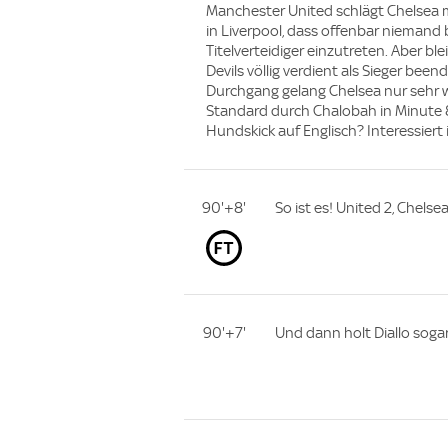
Manchester United schlägt Chelsea mi
in Liverpool, dass offenbar niemand b
Titelverteidiger einzutreten. Aber ble
Devils völlig verdient als Sieger be
Durchgang gelang Chelsea nur sehr w
Standard durch Chalobah in Minute 
Hundskick auf Englisch? Interessiert
90'+8'
So ist es! United 2, Chelsea
90'+7'
Und dann holt Diallo sogar