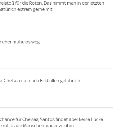
reistoß für die Roten. Das nimmt man in der letzten
natürlich extrem gerne mit.
er eher mühelos weg.
ar Chelsea nur nach Eckbällen gefährlich.
hance für Chelsea, Santos findet aber keine Lücke.
ine rot-blaue Menschenmauer vor ihm.