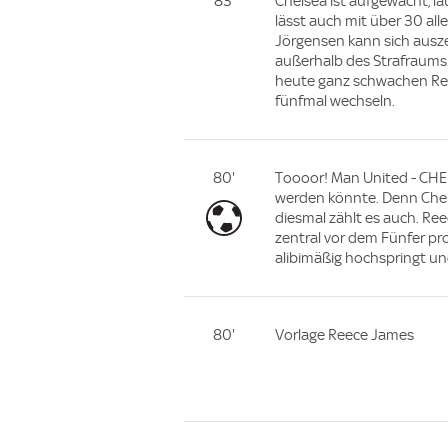
83'
Chelsea ist aufgewacht, l
lässt auch mit über 30 alle
Jörgensen kann sich ausz
außerhalb des Strafraums. 
heute ganz schwachen Ree
fünfmal wechseln.
80'
Toooor! Man United - CHE
werden könnte. Denn Chels
diesmal zählt es auch. Re
zentral vor dem Fünfer pr
alibimäßig hochspringt und
80'
Vorlage Reece James