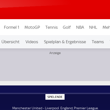
Formel 1
MotoGP
Tennis
Golf
NBA
NHL
Meh
Übersicht
Videos
Spielplan & Ergebnisse
Teams
Ligen & Wettbew.
Auf Sky
S
SPIELENDE
P
I
E
Manchester United - Liverpool. England, Premier League.