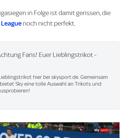
igasiegen in Folge ist damit gerissen, die
 League
noch nicht perfekt.
Achtung Fans! Euer Lieblingstrikot -
 Lieblingstrikot hier bei skysport.de. Gemeinsam
 bietet Sky eine tolle Auswahl an Trikots und
ausprobieren!