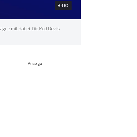
3:00
ague mit dabei. Die Red Devils