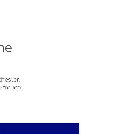
me
chester.
 freuen.