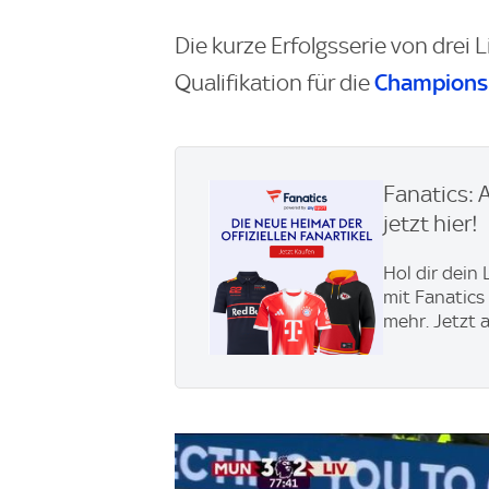
Die kurze Erfolgsserie von drei L
Champions
Qualifikation für die
Fanatics: 
jetzt hier!
Hol dir dein
mit Fanatics
mehr. Jetzt 