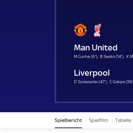
Manchester Un
6
1
M Cunha (
6'
)
B Sesko (
14'
)
K M
.
4
m
.
Liverpool
i
m
n
i
4
D Szoboszlai (
47'
)
C Gakpo (
56
u
n
7
t
u
.
e
t
m
e
i
n
u
Spielbericht
Spielfilm
Tabelle
t
e