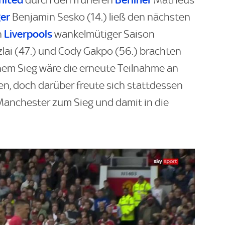
durch den früheren
Matheus
ger
Benjamin Sesko (14.) ließ den nächsten
Liverpools
n
wankelmütiger Saison
ai (47.) und Cody Gakpo (56.) brachten
einem Sieg wäre die erneute Teilnahme an
en, doch darüber freute sich stattdessen
anchester zum Sieg und damit in die