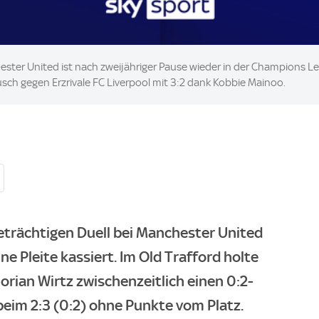
ester United ist nach zweijähriger Pause wieder in der Champions Le
ch gegen Erzrivale FC Liverpool mit 3:2 dank Kobbie Mainoo.
geträchtigen Duell bei Manchester United
e Pleite kassiert. Im Old Trafford holte
orian Wirtz zwischenzeitlich einen 0:2-
beim 2:3 (0:2) ohne Punkte vom Platz.