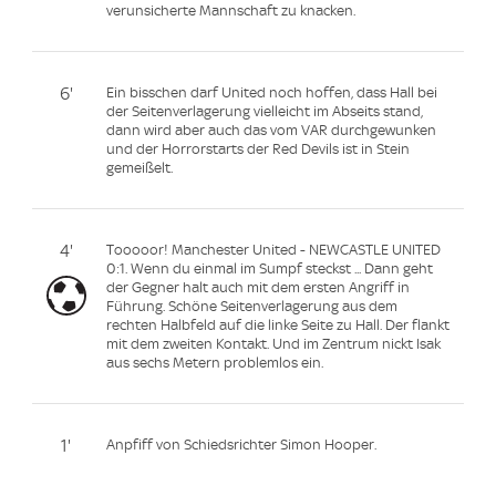
verunsicherte Mannschaft zu knacken.
6'
Ein bisschen darf United noch hoffen, dass Hall bei
der Seitenverlagerung vielleicht im Abseits stand,
dann wird aber auch das vom VAR durchgewunken
und der Horrorstarts der Red Devils ist in Stein
gemeißelt.
4'
Tooooor! Manchester United - NEWCASTLE UNITED
0:1. Wenn du einmal im Sumpf steckst ... Dann geht
der Gegner halt auch mit dem ersten Angriff in
Führung. Schöne Seitenverlagerung aus dem
rechten Halbfeld auf die linke Seite zu Hall. Der flankt
mit dem zweiten Kontakt. Und im Zentrum nickt Isak
aus sechs Metern problemlos ein.
1'
Anpfiff von Schiedsrichter Simon Hooper.