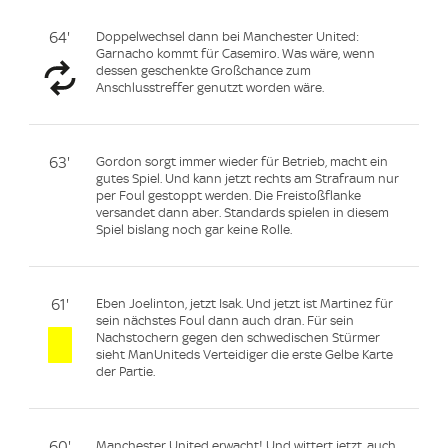
64'
Doppelwechsel dann bei Manchester United:
Garnacho kommt für Casemiro. Was wäre, wenn
dessen geschenkte Großchance zum
Anschlusstreffer genutzt worden wäre.
63'
Gordon sorgt immer wieder für Betrieb, macht ein
gutes Spiel. Und kann jetzt rechts am Strafraum nur
per Foul gestoppt werden. Die Freistoßflanke
versandet dann aber. Standards spielen in diesem
Spiel bislang noch gar keine Rolle.
61'
Eben Joelinton, jetzt Isak. Und jetzt ist Martinez für
sein nächstes Foul dann auch dran. Für sein
Nachstochern gegen den schwedischen Stürmer
sieht ManUniteds Verteidiger die erste Gelbe Karte
der Partie.
60'
Manchester United erwacht! Und wittert jetzt, auch