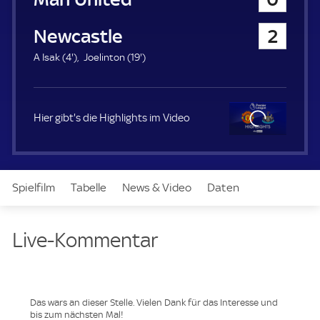
a
u
Newcastle United
2
e
r
4
1
A Isak (
4'
)
Joelinton (
19'
)
.
9
m
.
i
m
n
i
Hier gibt's die Highlights im Video
u
n
t
u
e
t
Clo
e
se
Spielfilm
Tabelle
News & Video
Daten
Aufstellung
Live
Live-Kommentar
Das wars an dieser Stelle. Vielen Dank für das Interesse und
bis zum nächsten Mal!