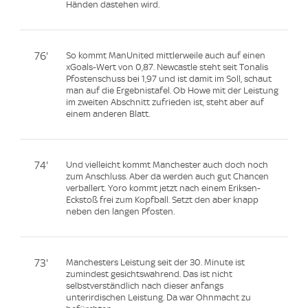
Händen dastehen wird.
76'
So kommt ManUnited mittlerweile auch auf einen
xGoals-Wert von 0,87. Newcastle steht seit Tonalis
Pfostenschuss bei 1,97 und ist damit im Soll, schaut
man auf die Ergebnistafel. Ob Howe mit der Leistung
im zweiten Abschnitt zufrieden ist, steht aber auf
einem anderen Blatt.
74'
Und vielleicht kommt Manchester auch doch noch
zum Anschluss. Aber da werden auch gut Chancen
verballert. Yoro kommt jetzt nach einem Eriksen-
Eckstoß frei zum Kopfball. Setzt den aber knapp
neben den langen Pfosten.
73'
Manchesters Leistung seit der 30. Minute ist
zumindest gesichtswahrend. Das ist nicht
selbstverständlich nach dieser anfangs
unterirdischen Leistung. Da war Ohnmacht zu