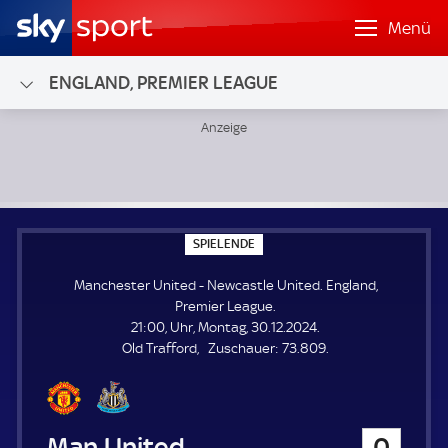
Menü
ENGLAND, PREMIER LEAGUE
Manchester United - Newcastle United; England, Premier 
S
SPIELENDE
P
I
Manchester United - Newcastle United. England,
E
L
Premier League.
E
21:00, Uhr, Montag, 30.12.2024.
N
D
Z
Old Trafford
Zuschauer:
73.809.
E
u
s
c
h
Manchester United
0