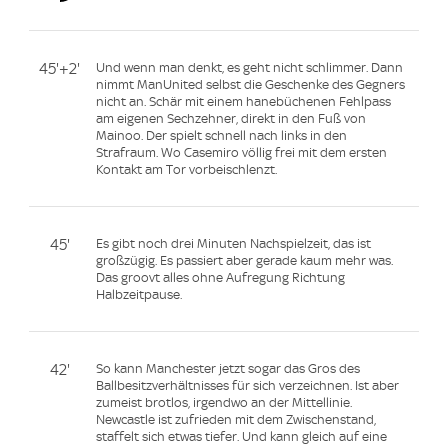
45'+2'
Und wenn man denkt, es geht nicht schlimmer. Dann
nimmt ManUnited selbst die Geschenke des Gegners
nicht an. Schär mit einem hanebüchenen Fehlpass
am eigenen Sechzehner, direkt in den Fuß von
Mainoo. Der spielt schnell nach links in den
Strafraum. Wo Casemiro völlig frei mit dem ersten
Kontakt am Tor vorbeischlenzt.
45'
Es gibt noch drei Minuten Nachspielzeit, das ist
großzügig. Es passiert aber gerade kaum mehr was.
Das groovt alles ohne Aufregung Richtung
Halbzeitpause.
42'
So kann Manchester jetzt sogar das Gros des
Ballbesitzverhältnisses für sich verzeichnen. Ist aber
zumeist brotlos, irgendwo an der Mittellinie.
Newcastle ist zufrieden mit dem Zwischenstand,
staffelt sich etwas tiefer. Und kann gleich auf eine