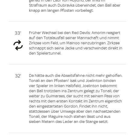
genau in den Lauf von Höjlund, der links im
Strafraum auch Dubravka überwindet, den Ball aber
knapp am langen Pfosten vorbeilegt.
33'
Früher Wechsel bei den Red Devils: Amorim reagiert
auf den Totalausfall seiner Mannschaft und nimmt
Zirkzee vom Feld, um Mainoo reinzubringen. Zirkzee
schnappt sich seine Jacke und verschwindet direkt in
den Spielertunnel.
32'
Da hätte auch die Abseitsfahne nicht mehr geholfen.
Tonali an den Pfosten! Isak und Joelinton binden
vier Spieler im linken Halbfeld, Joelinton bekommt
den Ball trotzdem ins Zentrum gelegt zu Tonali, der
weiter zu Guimaraes, der sucht mit seinem Pass von
rechts mit dem ersten Kontakt im Zentrum eigentlich
den eingestarteten Gordon. Findet ihn nicht,
stattdessen über Umwege aber den nachsetzenden
Tonali, der Maguire noch stehen lässt und aus
sieben Metern das Leder an die Stange setzt.