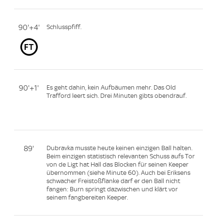
90'+4'
Schlusspfiff.
90'+1'
Es geht dahin, kein Aufbäumen mehr. Das Old
Trafford leert sich. Drei Minuten gibts obendrauf.
89'
Dubravka musste heute keinen einzigen Ball halten.
Beim einzigen statistisch relevanten Schuss aufs Tor
von de Ligt hat Hall das Blocken für seinen Keeper
übernommen (siehe Minute 60). Auch bei Eriksens
schwacher Freistoßflanke darf er den Ball nicht
fangen: Burn springt dazwischen und klärt vor
seinem fangbereiten Keeper.