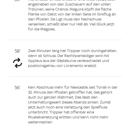
angetrieben von den Zuschauern auf den vollen
Tribünen, seine Chance. Maguire köpft die flache
Flanke von Dalot von der linken Seite im Sinkflug an
den Pfosten. De Ligt muss den Nachschuss
versenken, schießt aber nur Hall ab. Viel Glück jetzt
für die Magpies.
58'
Zwei Minuten lang hat Trippier noch durchgehalten,
dann ist Schluss. Der Rechtsverteidiger wird mit
Applaus aus der Gästekurve verabschiedet und
positionsgetreu von Livramento ersetzt.
56'
Kein Abschluss mehr für Newcastle, seit Tonali in der
32. Minute den Pfosten getroffen hat, das gehört
auch zur ganzen Wahrheit. Das lässt den
Unterhaltungswert dieses Abends sinken. Zumal
jetzt auch noch eine Verletzung den Spielfluss
unterbricht. Trippier hat offenbar eine
Muskelverletzung erlitten und kann nicht mehr
weitermachen.