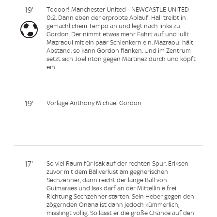
19'
Toooor! Manchester United - NEWCASTLE UNITED
0:2. Dann eben der erprobte Ablauf: Hall treibt in
gemächlichem Tempo an und legt nach links zu
Gordon. Der nimmt etwas mehr Fahrt auf und lullt
Mazraoui mit ein paar Schlenkern ein. Mazraoui hält
Abstand, so kann Gordon flanken. Und im Zentrum
setzt sich Joelinton gegen Martinez durch und köpft
ein.
19'
Vorlage Anthony Michael Gordon
17'
So viel Raum für Isak auf der rechten Spur. Eriksen
zuvor mit dem Ballverlust am gegnerischen
Sechzehner, dann reicht der lange Ball von
Guimaraes und Isak darf an der Mittellinie frei
Richtung Sechzehner starten. Sein Heber gegen den
zögernden Onana ist dann jedoch kümmerlich,
misslingt völlig. So lässt er die große Chance auf den