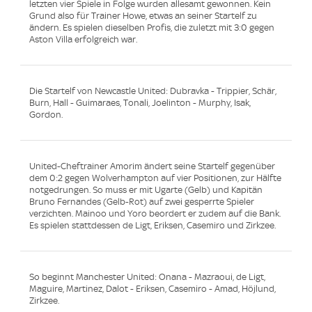
letzten vier Spiele in Folge wurden allesamt gewonnen. Kein
Grund also für Trainer Howe, etwas an seiner Startelf zu
ändern. Es spielen dieselben Profis, die zuletzt mit 3:0 gegen
Aston Villa erfolgreich war.
Die Startelf von Newcastle United: Dubravka - Trippier, Schär,
Burn, Hall - Guimaraes, Tonali, Joelinton - Murphy, Isak,
Gordon.
United-Cheftrainer Amorim ändert seine Startelf gegenüber
dem 0:2 gegen Wolverhampton auf vier Positionen, zur Hälfte
notgedrungen. So muss er mit Ugarte (Gelb) und Kapitän
Bruno Fernandes (Gelb-Rot) auf zwei gesperrte Spieler
verzichten. Mainoo und Yoro beordert er zudem auf die Bank.
Es spielen stattdessen de Ligt, Eriksen, Casemiro und Zirkzee.
So beginnt Manchester United: Onana - Mazraoui, de Ligt,
Maguire, Martinez, Dalot - Eriksen, Casemiro - Amad, Höjlund,
Zirkzee.