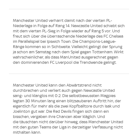
Manchester United verharrt damit nach der vierten PL-
Niederlage in Folge auf Rang 14. Newcastle United schiebt sich
mit dem vierten PL-Sieg in Folge wieder auf Rang 5 vor. Und
freut sich über die überraschende Niederlage des FC Chelsea
im Parallelspiel bei Ipswich Town. Die Champions-League-
Ränge kommen so in Sichtweite. Vielleicht gelingt der Sprung
ja schon am Samstag nach dem Spiel gegen Tottenham. Wirkt
wahrscheinlicher, als dass ManUnited ausgerechnet gegen
den dominierenden FC Liverpool die Trendwende gelingt.
Manchester United kann den Abwärtstrend nicht
durchbrechen und verliert auch gegen Newcastle United
sang- und klanglos mit 0:2. Die selbstbewussten Magpies
legten 30 Minuten lang einen blitzsauberen Auftritt hin, der
eigentlich für mehr als die zwei Kopfballtore durch Isak und
Joelinton gut war. Die Red Devils fingen sich dann ein
bisschen, vergaben ihre Chancen aber kläglich. Und
die täuschten nicht darüber hinweg, dass Manchester United
mit den guten Teams der Liga in derzeitiger Verfassung nicht
mithalten kann.