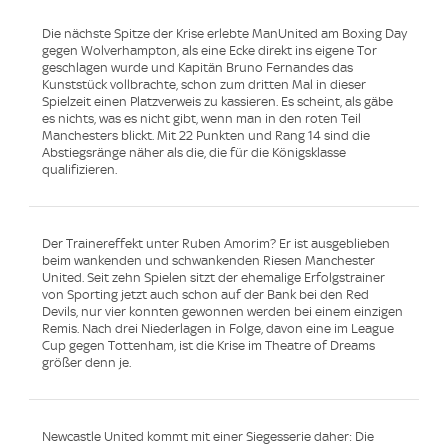
Die nächste Spitze der Krise erlebte ManUnited am Boxing Day
gegen Wolverhampton, als eine Ecke direkt ins eigene Tor
geschlagen wurde und Kapitän Bruno Fernandes das
Kunststück vollbrachte, schon zum dritten Mal in dieser
Spielzeit einen Platzverweis zu kassieren. Es scheint, als gäbe
es nichts, was es nicht gibt, wenn man in den roten Teil
Manchesters blickt. Mit 22 Punkten und Rang 14 sind die
Abstiegsränge näher als die, die für die Königsklasse
qualifizieren.
Der Trainereffekt unter Ruben Amorim? Er ist ausgeblieben
beim wankenden und schwankenden Riesen Manchester
United. Seit zehn Spielen sitzt der ehemalige Erfolgstrainer
von Sporting jetzt auch schon auf der Bank bei den Red
Devils, nur vier konnten gewonnen werden bei einem einzigen
Remis. Nach drei Niederlagen in Folge, davon eine im League
Cup gegen Tottenham, ist die Krise im Theatre of Dreams
größer denn je.
Newcastle United kommt mit einer Siegesserie daher: Die