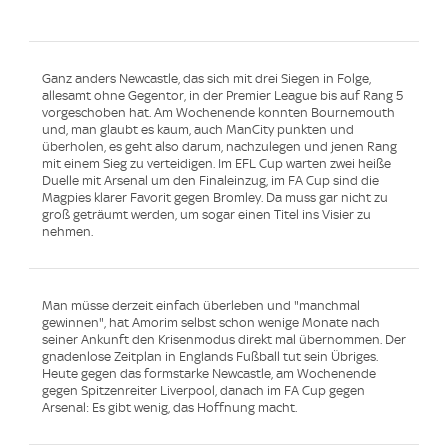
Ganz anders Newcastle, das sich mit drei Siegen in Folge,
allesamt ohne Gegentor, in der Premier League bis auf Rang 5
vorgeschoben hat. Am Wochenende konnten Bournemouth
und, man glaubt es kaum, auch ManCity punkten und
überholen, es geht also darum, nachzulegen und jenen Rang
mit einem Sieg zu verteidigen. Im EFL Cup warten zwei heiße
Duelle mit Arsenal um den Finaleinzug, im FA Cup sind die
Magpies klarer Favorit gegen Bromley. Da muss gar nicht zu
groß geträumt werden, um sogar einen Titel ins Visier zu
nehmen.
Man müsse derzeit einfach überleben und "manchmal
gewinnen", hat Amorim selbst schon wenige Monate nach
seiner Ankunft den Krisenmodus direkt mal übernommen. Der
gnadenlose Zeitplan in Englands Fußball tut sein Übriges.
Heute gegen das formstarke Newcastle, am Wochenende
gegen Spitzenreiter Liverpool, danach im FA Cup gegen
Arsenal: Es gibt wenig, das Hoffnung macht.