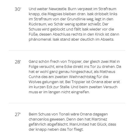
30'
Und weiter Newcastle. Burn verpasst im Strafraum
knapp, die Magpies bleiben dran. Isak dribbelt links
im Strafraum von der Grundlinie weg, legt in den
Rückraum, wo Schär wenig später schießt. Der
Schuss wird geblockt und fällt Isak wieder vor die
Füße, dessen Abschluss rechts in den Knick ist dann
phänomenal. Isak stand aber deutlich im Abseits.
28'
Ganz schön frech von Trippier, der gleich zwei Mal in
Folge versucht, eine Ecke direkt ins Tor zu drehen. Da
hat er wohl ganz genau hingeschaut, als Matheus
Cunha das am zweiten Weihnachtstag für die
Wolves gelungen ist. Bei Trippier ist Onana aber erst
im kurzen Eck zur Stelle. Und beim zweiten Versuch
muss er im langen nicht eingreifen.
27'
Beim Schuss von Tonali wäre Onana dagegen
chancenlos gewesen. Denn den hat Martinez
gefährlich abgefälscht. ManUnited hat Glück, dass
der knapp neben das Tor fliegt.