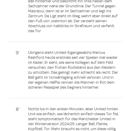
Ball hinterher und bekommt ihn links neben dem
Sechzehner nahe der Grundlinie. Der Tunnel gegen
Mazraoui, dann ist er im Sechzehner und legt ins
Zentrum. De Ligt steht im Weg, wehrt aber direkt auf
den Fuß von Joelinton ab. Der verzieht seinen
Abschluss von halblinks im Strafraum und verfehlt
das Tor.
9'
Übrigens steht United-Eigengewächs Marcus
Rashford heute erstmals seit vier Spielen mal wieder
im Kader. Er sieht, wie seine Kollegen auf dem Feld
versuchen, den frühen Rückstand aus den Kleidern
zu schütteln. Das gelingt mehr schlecht als recht. Der
Ball geht im Vorwärtsgang schnell verloren. Und in
der eigenen Hälfte rennen die Mannen in Rot dem
sicheren Passspiel des Gegners hinterher.
8'
Nichts los in den ersten Minuten, aber United hinten.
Und wie einfach, wie lächerlich einfach dieses Tor fiel,
steht symptomatisch für das Manchester United in
der Winterversion 2024/25. Langer Ball, Flanke,
Kopfball, Tor. Mehr braucht es nicht, um diese völlig