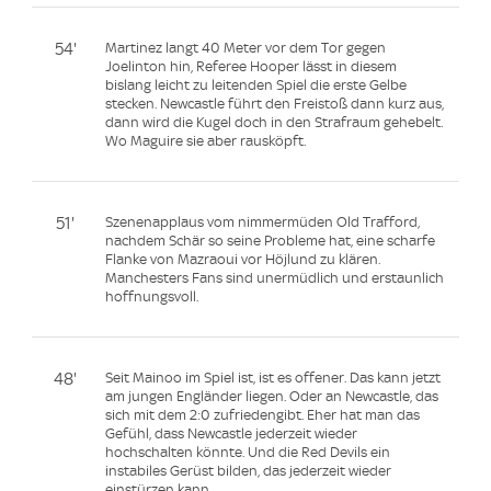
54'
Martinez langt 40 Meter vor dem Tor gegen
Joelinton hin, Referee Hooper lässt in diesem
bislang leicht zu leitenden Spiel die erste Gelbe
stecken. Newcastle führt den Freistoß dann kurz aus,
dann wird die Kugel doch in den Strafraum gehebelt.
Wo Maguire sie aber rausköpft.
51'
Szenenapplaus vom nimmermüden Old Trafford,
nachdem Schär so seine Probleme hat, eine scharfe
Flanke von Mazraoui vor Höjlund zu klären.
Manchesters Fans sind unermüdlich und erstaunlich
hoffnungsvoll.
48'
Seit Mainoo im Spiel ist, ist es offener. Das kann jetzt
am jungen Engländer liegen. Oder an Newcastle, das
sich mit dem 2:0 zufriedengibt. Eher hat man das
Gefühl, dass Newcastle jederzeit wieder
hochschalten könnte. Und die Red Devils ein
instabiles Gerüst bilden, das jederzeit wieder
einstürzen kann.