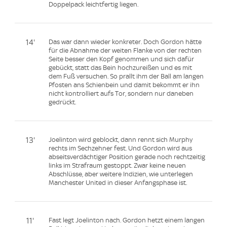
Doppelpack leichtfertig liegen.
14'
Das war dann wieder konkreter. Doch Gordon hätte
für die Abnahme der weiten Flanke von der rechten
Seite besser den Kopf genommen und sich dafür
gebückt, statt das Bein hochzureißen und es mit
dem Fuß versuchen. So prallt ihm der Ball am langen
Pfosten ans Schienbein und damit bekommt er ihn
nicht kontrolliert aufs Tor, sondern nur daneben
gedrückt.
13'
Joelinton wird geblockt, dann rennt sich Murphy
rechts im Sechzehner fest. Und Gordon wird aus
abseitsverdächtiger Position gerade noch rechtzeitig
links im Strafraum gestoppt. Zwar keine neuen
Abschlüsse, aber weitere Indizien, wie unterlegen
Manchester United in dieser Anfangsphase ist.
11'
Fast legt Joelinton nach. Gordon hetzt einem langen