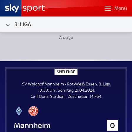
Menü
3. LIGA
SV Waldhof Mannheim - Rot-Weiß Essen; 3. Liga
S
SPIELENDE
P
I
SV Waldhof Mannheim - Rot-Weiß Essen. 3. Liga.
E
L
13:30, Uhr, Sonntag, 21.04.2024.
E
Z
Carl-Benz-Stadion
Zuschauer:
14.764.
N
D
u
E
s
c
h
SV Waldhof Mannheim
0
a