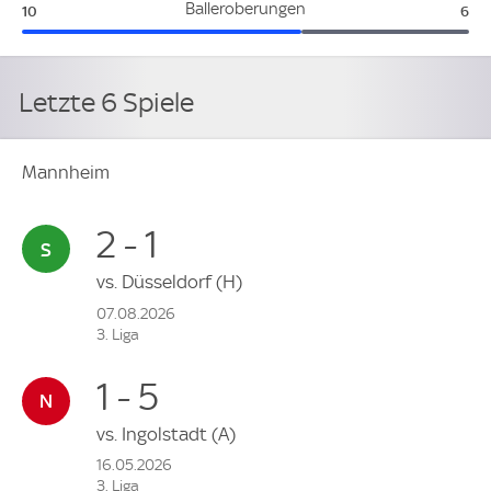
Mannheim:
RW 
Balleroberungen
10
6
Letzte 6 Spiele
Mannheim
2 - 1
vs.
Düsseldorf
(H)
07.08.2026
3. Liga
1 - 5
vs.
Ingolstadt
(A)
16.05.2026
3. Liga