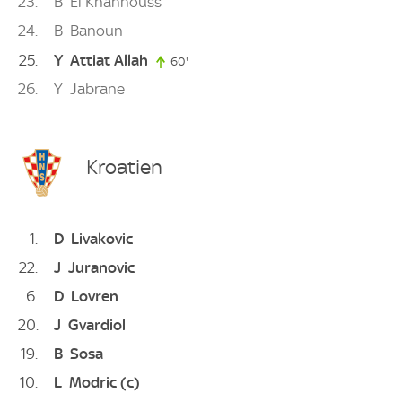
23
B
El Khannouss
24
B
Banoun
25
Y
Attiat Allah
60'
60. minute
26
Y
Jabrane
Kroatien
1
D
Livakovic
22
J
Juranovic
6
D
Lovren
20
J
Gvardiol
19
B
Sosa
10
L
Modric
(c)