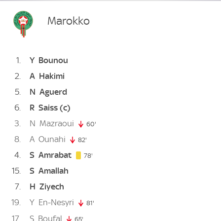
Marokko
1
Y
Bounou
2
A
Hakimi
5
N
Aguerd
6
R
Saiss
(c)
3
N
Mazraoui
60'
60. minute
8
A
Ounahi
82'
82. minute
4
S
Amrabat
78. minute
78'
15
S
Amallah
7
H
Ziyech
19
Y
En-Nesyri
81'
81. minute
17
S
Boufal
65'
65. minute