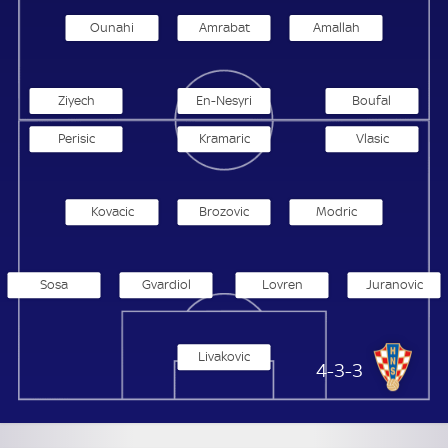
Ounahi
Amrabat
Amallah
Ziyech
En-Nesyri
Boufal
Perisic
Kramaric
Vlasic
Kovacic
Brozovic
Modric
Sosa
Gvardiol
Lovren
Juranovic
Livakovic
Kroatien
4-3-3