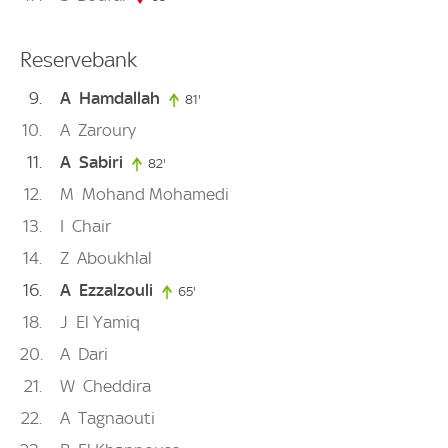
Reservebank
9
A
Hamdallah
81'
81. minute
10
A
Zaroury
11
A
Sabiri
82'
82. minute
12
M
Mohand Mohamedi
13
I
Chair
14
Z
Aboukhlal
16
A
Ezzalzouli
65'
65. minute
18
J
El Yamiq
20
A
Dari
21
W
Cheddira
22
A
Tagnaouti