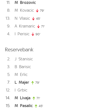
11
M
Brozovic
8
M
Kovacic
79'
79. minute
13
N
Vlasic
45'
45. minute
9
A
Kramaric
71'
71. minute
4
I
Perisic
90'
90. minute
Reservebank
2
J
Stanisic
3
B
Barisic
5
M
Erlic
7
L
Majer
79'
79. minute
12
I
Grbic
14
M
Livaja
71'
71. minute
15
M
Pasalic
45'
45. minute