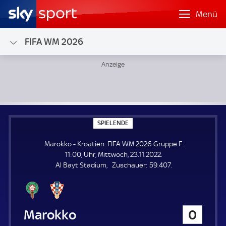
Menü
FIFA WM 2026
Marokko - Kroatien; FIFA WM 2026 Gruppe F
S
SPIELENDE
P
I
Marokko - Kroatien. FIFA WM 2026 Gruppe F.
E
L
11:00, Uhr, Mittwoch, 23.11.2022.
E
Z
Al Bayt Stadium
Zuschauer:
59.407.
N
D
u
E
s
c
h
Marokko
0
a