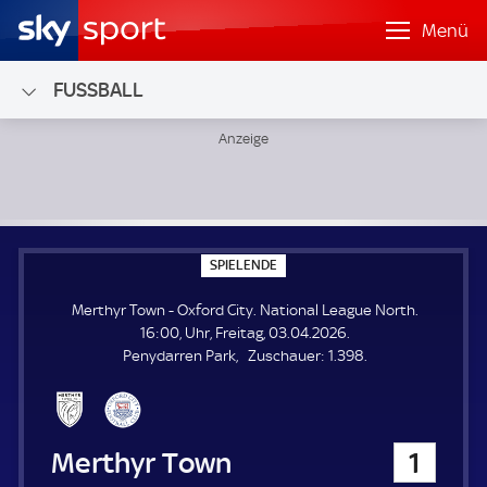
Menü
FUSSBALL
Merthyr Town - Oxford City; National League North
S
SPIELENDE
P
I
Merthyr Town - Oxford City. National League North.
E
L
16:00, Uhr, Freitag, 03.04.2026.
E
Z
Penydarren Park
Zuschauer:
1.398.
N
D
u
E
s
c
h
Merthyr Town
1
a