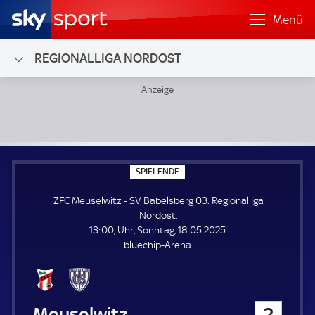
Menü
REGIONALLIGA NORDOST
ZFC Meuselwitz - SV Babelsberg 03; Regionalliga Nordost
S
SPIELENDE
P
I
ZFC Meuselwitz - SV Babelsberg 03. Regionalliga
E
L
Nordost.
E
13:00, Uhr, Sonntag, 18.05.2025.
N
D
bluechip-Arena.
E
ZFC Meuselwitz
2