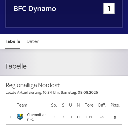
BFC Dynamo
1
Tabelle
Daten
Tabelle
Regionalliga Nordost
16:34 Uhr, Samstag, 08.08.2026
Letzte Aktualisierung:
Team
Team
Sp.
Spiele
S
Siege
U
Unentschieden
N
Niederlagen
Tore
Tore
Diff.
Differenz
Pkte.
Pun
Platz
Chemnitze
1
3
3
0
0
10:1
+9
9
r FC