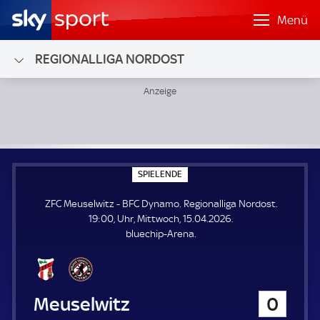
Menü
REGIONALLIGA NORDOST
ZFC Meuselwitz - BFC Dynamo; Regionalliga Nordost
S
SPIELENDE
P
I
ZFC Meuselwitz - BFC Dynamo. Regionalliga Nordost.
E
L
19:00, Uhr, Mittwoch, 15.04.2026.
E
bluechip-Arena.
N
D
E
ZFC Meuselwitz
0