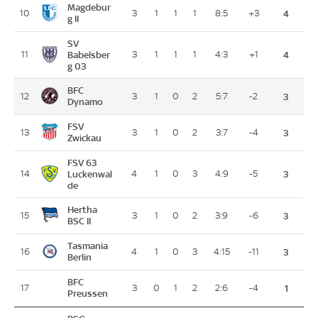
Magdebur
10
3
1
1
1
8:5
+3
4
g II
SV
11
Babelsber
3
1
1
1
4:3
+1
4
g 03
BFC
12
3
1
0
2
5:7
-2
3
Dynamo
FSV
13
3
1
0
2
3:7
-4
3
Zwickau
FSV 63
14
Luckenwal
4
1
0
3
4:9
-5
3
de
Hertha
15
3
1
0
2
3:9
-6
3
BSC II
Tasmania
16
4
1
0
3
4:15
-11
3
Berlin
BFC
17
3
0
1
2
2:6
-4
1
Preussen