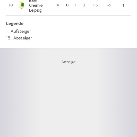
BSG
18
Chemie
4
0
1
3
1:6
-5
1
Leipzig
Legende
1.: Aufsteiger
18.: Absteiger