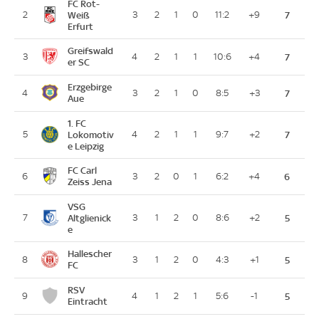
FC Rot-
2
Weiß
3
2
1
0
11:2
+9
7
Erfurt
Greifswald
3
4
2
1
1
10:6
+4
7
er SC
Erzgebirge
4
3
2
1
0
8:5
+3
7
Aue
1. FC
5
Lokomotiv
4
2
1
1
9:7
+2
7
e Leipzig
FC Carl
6
3
2
0
1
6:2
+4
6
Zeiss Jena
VSG
7
Altglienick
3
1
2
0
8:6
+2
5
e
Hallescher
8
3
1
2
0
4:3
+1
5
FC
RSV
9
4
1
2
1
5:6
-1
5
Eintracht