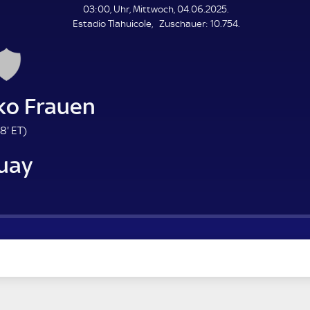
L
03:00, Uhr, Mittwoch, 04.06.2025.
E
Z
Estadio Tlahuicole
Zuschauer:
10.754.
N
D
u
E
s
c
h
a
ko Frauen
u
e
5
E
8'
ET
)
r
8
T
uay
.
m
i
n
u
t
e