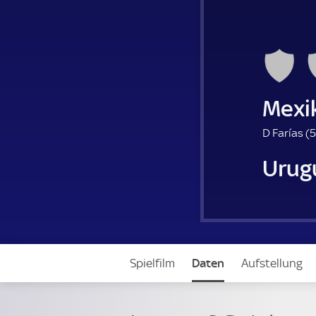
Mexi
D Farías (
5
Urug
Spielfilm
Daten
Aufstellung