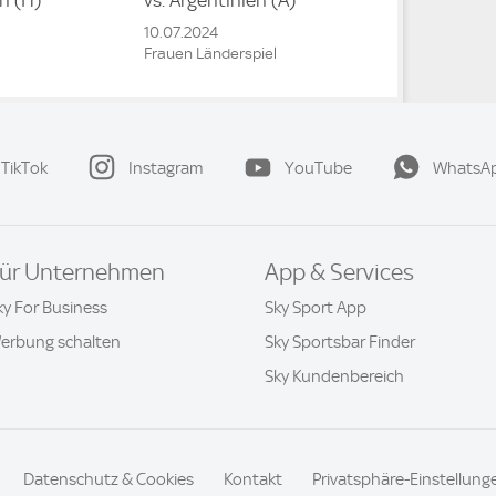
en
(H)
vs.
Argentinien
(A)
10.07.2024
Frauen Länderspiel
TikTok
Instagram
YouTube
WhatsA
ür Unternehmen
App & Services
ky For Business
Sky Sport App
erbung schalten
Sky Sportsbar Finder
Sky Kundenbereich
Datenschutz & Cookies
Kontakt
Privatsphäre-Einstellung