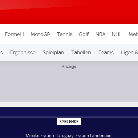
Formel 1
MotoGP
Tennis
Golf
NBA
NHL
Meh
os
Ergebnisse
Spielplan
Tabellen
Teams
Ligen 
S
SPIELENDE
P
I
E
Mexiko Frauen - Uruguay. Frauen Länderspiel.