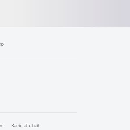
pp
en
Barrierefreiheit