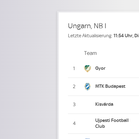
Ungarn, NB I
Letzte Aktualisierung:
11:54 Uhr, 
Team
Team
Platz
Gyor
1
MTK Budapest
2
Kisvárda
3
Ujpesti Football
4
Club