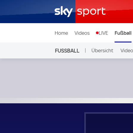
Home
Videos
LIVE
Fußball
FUSSBALL
Übersicht
Vide
Auf Sky
Debreceni Vasutas Sport Club - Rakospalotai EAC; Ungarn, 