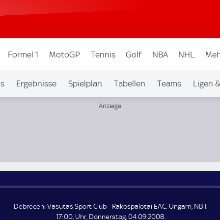
Formel 1
MotoGP
Tennis
Golf
NBA
NHL
Meh
os
Ergebnisse
Spielplan
Tabellen
Teams
Ligen 
NB I
Debreceni Vasutas Sport Club - Rakospalotai EAC. Ungarn, NB I.
17:00, Uhr, Donnerstag, 04.09.2008.