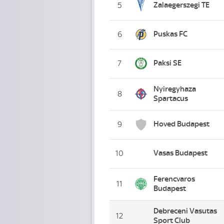
Zalaegerszegi TE
5
Puskas FC
6
Paksi SE
7
Nyiregyhaza
8
Spartacus
Hoved Budapest
9
Vasas Budapest
10
Ferencvaros
11
Budapest
Debreceni Vasutas
12
Sport Club