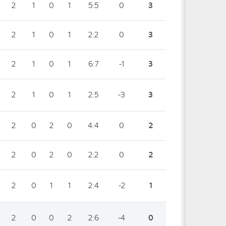
2
1
0
1
5:5
0
3
2
1
0
1
2:2
0
3
2
1
0
1
6:7
-1
3
2
1
0
1
2:5
-3
3
2
0
2
0
4:4
0
2
2
0
2
0
2:2
0
2
2
0
1
1
2:4
-2
1
2
0
0
2
2:6
-4
0