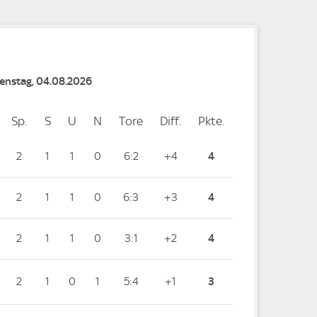
Dienstag, 04.08.2026
Sp.
Spiele
S
Siege
U
Unentschieden
N
Niederlagen
Tore
Tore
Diff.
Differenz
Pkte.
Punkte
2
1
1
0
6:2
+4
4
2
1
1
0
6:3
+3
4
2
1
1
0
3:1
+2
4
2
1
0
1
5:4
+1
3