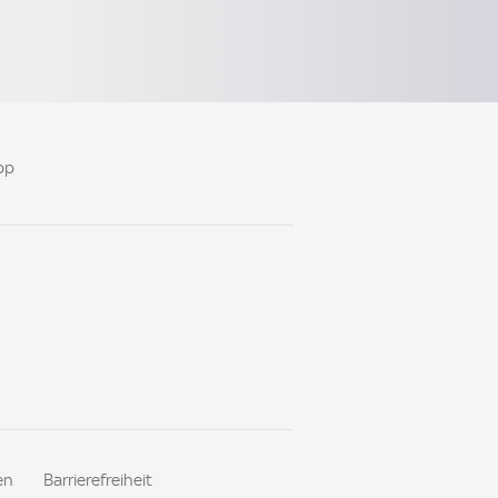
pp
en
Barrierefreiheit