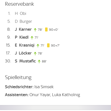
Reservebank
1
H
Obi
5
D
Burger
8
J
Karner
90. minute
78'
78. minute
90+0'
9
P
Kiedl
71'
71. minute
15
E
Krasniqi
97. minute
71'
71. minute
90+7'
17
J
Löcker
78'
78. minute
30
S
Mustafic
88'
88. minute
Spielleitung
Schiedsrichter:
Isa Simsek
Assistenten:
Onur Yayar, Luka Katholnig