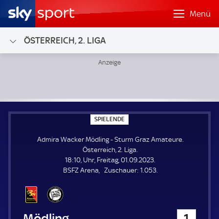
Menü
ÖSTERREICH, 2. LIGA
Admira Wacker Mödling - Sturm Graz Amateure; Österreich,
S
SPIELENDE
P
I
Admira Wacker Mödling - Sturm Graz Amateure.
E
L
Österreich, 2. Liga.
E
18:10, Uhr, Freitag, 01.09.2023.
N
D
Z
BSFZ Arena
Zuschauer:
1.053.
E
u
s
c
h
Admira Wacker Mödling
1