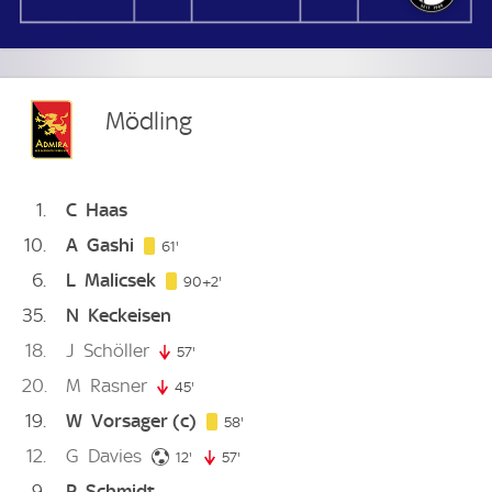
Mödling
1
C
Haas
10
A
Gashi
61. minute
61'
6
L
Malicsek
92. minute
90+2'
35
N
Keckeisen
18
J
Schöller
57'
57. minute
20
M
Rasner
45'
45. minute
19
W
Vorsager
(c)
58. minute
58'
12
G
Davies
12. minute
12'
57'
57. minute
9
P
Schmidt