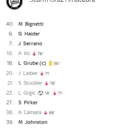
40
M
Bignetti
6
G
Haider
7
J
Serrano
10
A
Ilic
78'
78. minute
18
L
Grube
(c)
56. minute
56'
20
J
Lieber
71'
71. minute
21
S
Stückler
78'
78. minute
22
L
Grgic
18. minute
18'
71'
71. minute
27
S
Pirker
38
A
Camara
88'
88. minute
39
M
Johnston