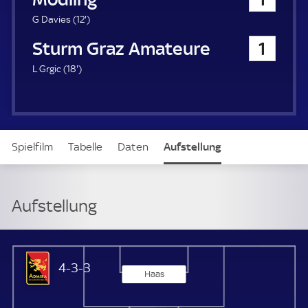
a
u
1
G Davies (
12'
)
e
2
Sturm Graz Amateure
1
r
.
m
1
L Grgic (
18'
)
i
8
n
.
u
m
t
i
e
n
Spielfilm
Tabelle
Daten
Aufstellung
u
t
e
Aufstellung
Admira Wacker Mödling
4-3-3
Haas