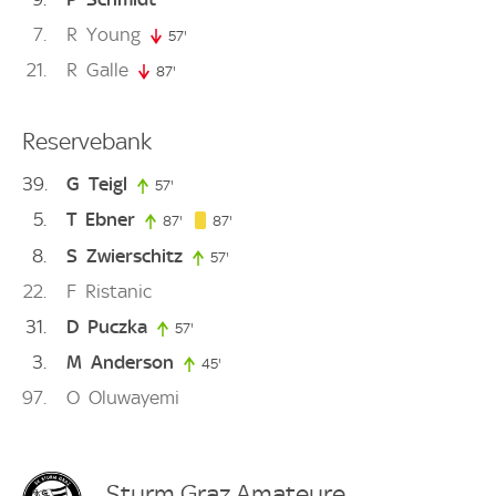
7
R
Young
57'
57. minute
21
R
Galle
87'
87. minute
Reservebank
39
G
Teigl
57'
57. minute
5
T
Ebner
87. minute
87'
87. minute
87'
8
S
Zwierschitz
57'
57. minute
22
F
Ristanic
31
D
Puczka
57'
57. minute
3
M
Anderson
45'
45. minute
97
O
Oluwayemi
Sturm Graz Amateure