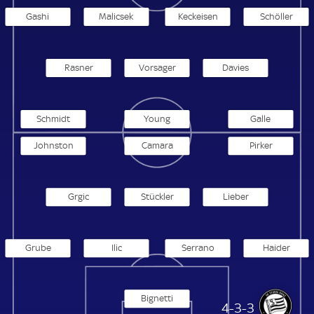
Gashi
Malicsek
Keckeisen
Schöller
Rasner
Vorsager
Davies
Schmidt
Young
Galle
Johnston
Camara
Pirker
Grgic
Stückler
Lieber
Grube
Ilic
Serrano
Haider
Bignetti
Sturm Graz Amateure
4-3-3