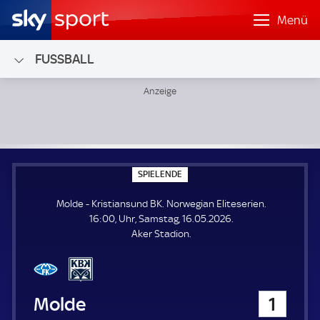
Menü
FUSSBALL
Molde - Kristiansund BK; Norwegian Eliteserien
S
SPIELENDE
P
I
Molde - Kristiansund BK. Norwegian Eliteserien.
E
L
16:00, Uhr, Samstag, 16.05.2026.
E
Aker Stadion.
N
D
E
Molde
1