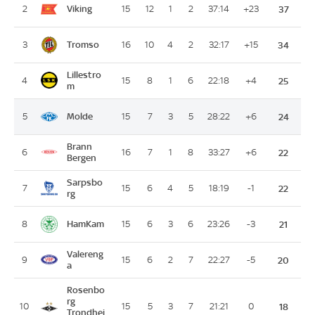
Viking
2
15
12
1
2
37:14
+23
37
Tromso
3
16
10
4
2
32:17
+15
34
Lillestro
4
15
8
1
6
22:18
+4
25
m
Molde
5
15
7
3
5
28:22
+6
24
Brann
6
16
7
1
8
33:27
+6
22
Bergen
Sarpsbo
7
15
6
4
5
18:19
-1
22
rg
HamKam
8
15
6
3
6
23:26
-3
21
Valereng
9
15
6
2
7
22:27
-5
20
a
Rosenbo
rg
10
15
5
3
7
21:21
0
18
Trondhei