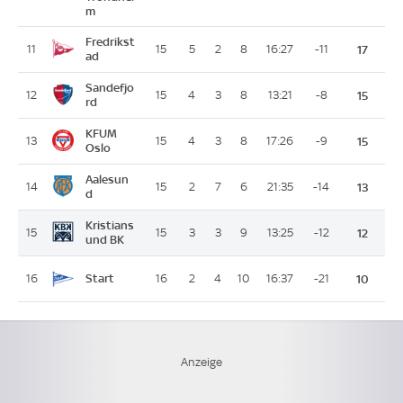
m
Fredrikst
11
15
5
2
8
16:27
-11
17
ad
Sandefjo
12
15
4
3
8
13:21
-8
15
rd
KFUM
13
15
4
3
8
17:26
-9
15
Oslo
Aalesun
14
15
2
7
6
21:35
-14
13
d
Kristians
15
15
3
3
9
13:25
-12
12
und BK
Start
16
16
2
4
10
16:37
-21
10