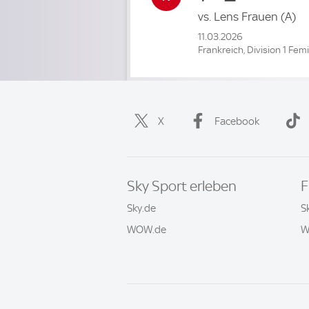
vs.
Lens Frauen
(A)
11.03.2026
Frankreich, Division 1 Fem
X
Facebook
Sky Sport erleben
F
Sky.de
S
WOW.de
W