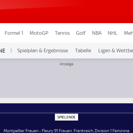
Formel 1
MotoGP
Tennis
Golf
NBA
NHL
Meh
NE
Spielplan & Ergebnisse
Tabelle
Ligen & Wettbe
 1 Feminine
S
SPIELENDE
P
I
E
Montpellier Frauen - Fleury 91 Frauen. Frankreich, Division 1 Feminine.