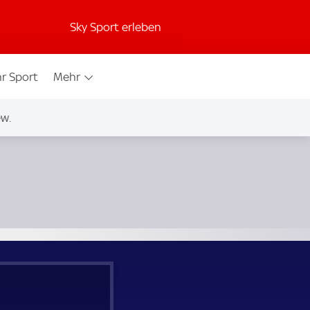
Sky Sport erleben
r Sport
Mehr
w.