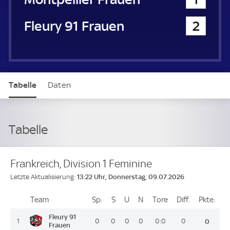
Fleury 91 Frauen
2
Tabelle
Daten
Tabelle
Frankreich, Division 1 Feminine
13:22 Uhr, Donnerstag, 09.07.2026
Letzte Aktualisierung:
Team
Team
Sp.
Spiele
S
Siege
U
Unentschieden
N
Niederlagen
Tore
Tore
Diff.
Differenz
Pkte.
Pun
Platz
Fleury 91
1
0
0
0
0
0:0
0
0
Frauen