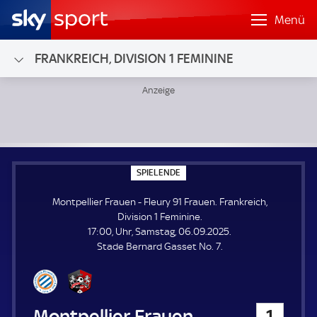
Menü
FRANKREICH, DIVISION 1 FEMININE
Montpellier Frauen - Fleury 91 Frauen; Frankreich, Division
S
SPIELENDE
P
I
Montpellier Frauen - Fleury 91 Frauen. Frankreich,
E
L
Division 1 Feminine.
E
17:00, Uhr, Samstag, 06.09.2025.
N
D
Stade Bernard Gasset No. 7.
E
Montpellier Frauen
1