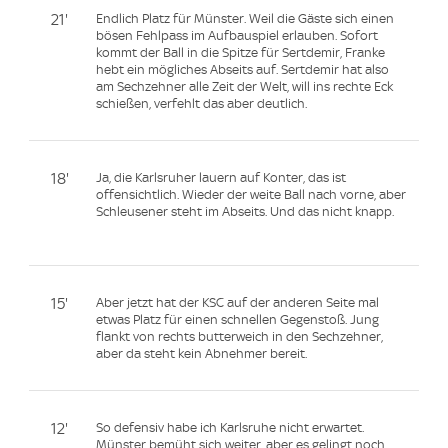
21'
Endlich Platz für Münster. Weil die Gäste sich einen
bösen Fehlpass im Aufbauspiel erlauben. Sofort
kommt der Ball in die Spitze für Sertdemir, Franke
hebt ein mögliches Abseits auf. Sertdemir hat also
am Sechzehner alle Zeit der Welt, will ins rechte Eck
schießen, verfehlt das aber deutlich.
18'
Ja, die Karlsruher lauern auf Konter, das ist
offensichtlich. Wieder der weite Ball nach vorne, aber
Schleusener steht im Abseits. Und das nicht knapp.
15'
Aber jetzt hat der KSC auf der anderen Seite mal
etwas Platz für einen schnellen Gegenstoß. Jung
flankt von rechts butterweich in den Sechzehner,
aber da steht kein Abnehmer bereit.
12'
So defensiv habe ich Karlsruhe nicht erwartet.
Münster bemüht sich weiter, aber es gelingt noch