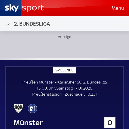
Menü
2. BUNDESLIGA
Preußen Münster - Karlsruher SC; 2. Bundesliga
S
SPIELENDE
P
I
Preußen Münster - Karlsruher SC. 2. Bundesliga.
E
L
13:00, Uhr, Samstag, 17.01.2026.
E
Z
Preußenstadion
Zuschauer:
10.231.
N
D
u
E
s
c
h
Preußen Münster
0
a