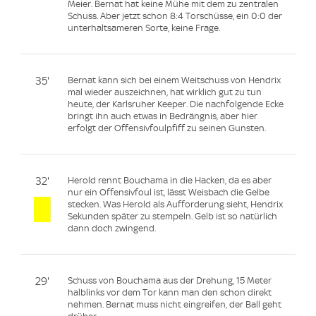
Meier. Bernat hat keine Mühe mit dem zu zentralen
Schuss. Aber jetzt schon 8:4 Torschüsse, ein 0:0 der
unterhaltsameren Sorte, keine Frage.
35'
Bernat kann sich bei einem Weitschuss von Hendrix
mal wieder auszeichnen, hat wirklich gut zu tun
heute, der Karlsruher Keeper. Die nachfolgende Ecke
bringt ihn auch etwas in Bedrängnis, aber hier
erfolgt der Offensivfoulpfiff zu seinen Gunsten.
32'
Herold rennt Bouchama in die Hacken, da es aber
nur ein Offensivfoul ist, lässt Weisbach die Gelbe
stecken. Was Herold als Aufforderung sieht, Hendrix
Sekunden später zu stempeln. Gelb ist so natürlich
dann doch zwingend.
29'
Schuss von Bouchama aus der Drehung, 15 Meter
halblinks vor dem Tor kann man den schon direkt
nehmen. Bernat muss nicht eingreifen, der Ball geht