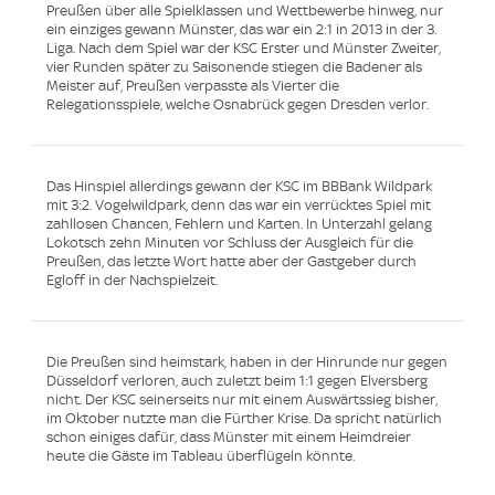
Preußen über alle Spielklassen und Wettbewerbe hinweg, nur
ein einziges gewann Münster, das war ein 2:1 in 2013 in der 3.
Liga. Nach dem Spiel war der KSC Erster und Münster Zweiter,
vier Runden später zu Saisonende stiegen die Badener als
Meister auf, Preußen verpasste als Vierter die
Relegationsspiele, welche Osnabrück gegen Dresden verlor.
Das Hinspiel allerdings gewann der KSC im BBBank Wildpark
mit 3:2. Vogelwildpark, denn das war ein verrücktes Spiel mit
zahllosen Chancen, Fehlern und Karten. In Unterzahl gelang
Lokotsch zehn Minuten vor Schluss der Ausgleich für die
Preußen, das letzte Wort hatte aber der Gastgeber durch
Egloff in der Nachspielzeit.
Die Preußen sind heimstark, haben in der Hinrunde nur gegen
Düsseldorf verloren, auch zuletzt beim 1:1 gegen Elversberg
nicht. Der KSC seinerseits nur mit einem Auswärtssieg bisher,
im Oktober nutzte man die Fürther Krise. Da spricht natürlich
schon einiges dafür, dass Münster mit einem Heimdreier
heute die Gäste im Tableau überflügeln könnte.