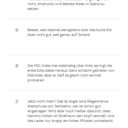
nicht, Amenyido und Batista Meier in Szene zu
setzen.
9'
Besser, weil diesmal wenigstens über das kurze Eck.
Aber nicht gut, weil genau auf Schenk.
8'
Der KSC indes mal zielstrebig über links, springt die
erste Ecke dabei heraus. Ganz schlecht getreten von
Wanitzek, aber er darf es gleich noch einmal
probieren.
5'
Jetzt nicht mehr! Das ist sogar eine Megachance.
Weitschuss von Sertdemir, der ist schon gut
angetragen. Wird aber noch heißer dadurch, dass
Hendrix mitten im Strafraum den Kopf reinhält. Und
das Leder nur knapp am linken Pfosten vorbeilenkt.