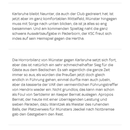
Karlsruhe bleibt Neunter, da auch der Club gedreiert hat. Ist
jetzt aber im ganz komfortablen Mittelfeld, Münster hingegen
muss mit Sorge nach unten blicken, da ist ja alles so eng
beisammen. Und am kommenden Spieltag naht die ganz
schwere Auswärtsaufgabe in Paderborn, der KSC freut sich
indes auf sein Heimspiel gegen die Hertha.
Die Horrorbilanz von Münster gegen Karlsruhe setzt sich fort,
aber das ist natürlich ein sehr schmeichelhafter Sieg für die
Gäste aus dem Badischen. Es sah eigentlich die ganze Zeit
immer so aus, als würden die Preußen jetzt doch gleich
endlich in Führung gehen, einmal durfte man auch jubeln,
aber da kassierte der VAR den vermeintlichen Führungstreffer
von Hendrix wieder ein. Nicht grundlos, das kann man schon
als Foul von Sertdemir an Keeper Bernat auslegen. Apropos
Bernat, der heute mit einer überragenden Leistung und
sieben Paraden, dazu Wanitzek als Meister des ruhenden
Balls, der Platzverweis für Münsters Jaeckel nach Notbremse
gab den Gastgebern den Rest.