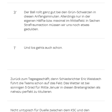
3'
Der Ball rollt ganz gut bei den Grün-Schwarzen in
diesen Anfangsminuten. Allerdings nur in der
eigenen Hälfte bzw. maximal im Mittelfeld. In Sachen
Strafraumaction müssen wir uns noch etwas
gedulden.
1'
Und los gehts auch schon.
Zurück zum Tagesgeschäft, denn Schiedsrichter Eric Weisbach
führt die Teams schon auf das Feld. Das Wetter ist bei
sonnigen 5 Grad für Mitte Januar in diesen Breitengraden als
nahezu perfekt zu titulieren.
Nicht untypisch für Duelle zwischen dem KSC und den