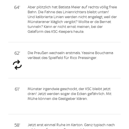
64'
Aber plötzlich hat Batista Meier auf rechts völlig freie
Bahn. Die Fahne des Linienrichters bleibt unten!
Und kalibrierte Linien werden nicht angelegt, weil der
Münsteraner kläglich vergibt? Wollte er da Bernat
tunneln? Kann er nicht ernst meinen, bei der
Galaform des KSC-Keepers heute.
62'
Die Preußen wechseln erstmals. Yassine Bouchama
verlässt das Spielfeld für Rico Preissinger.
61'
Münster irgendwie geschockt, der KSC bleibt jetzt
dran! Jetzt werden sogar die Ecken gefährlich. Mit
Mühe können die Gastgeber klären.
58'
Jetzt erst einmal Ruhe im Karton. Ganz typisch nach