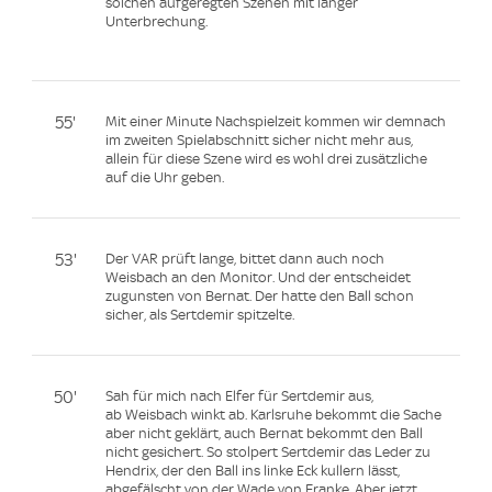
solchen aufgeregten Szenen mit langer
Unterbrechung.
55'
Mit einer Minute Nachspielzeit kommen wir demnach
im zweiten Spielabschnitt sicher nicht mehr aus,
allein für diese Szene wird es wohl drei zusätzliche
auf die Uhr geben.
53'
Der VAR prüft lange, bittet dann auch noch
Weisbach an den Monitor. Und der entscheidet
zugunsten von Bernat. Der hatte den Ball schon
sicher, als Sertdemir spitzelte.
50'
Sah für mich nach Elfer für Sertdemir aus,
ab Weisbach winkt ab. Karlsruhe bekommt die Sache
aber nicht geklärt, auch Bernat bekommt den Ball
nicht gesichert. So stolpert Sertdemir das Leder zu
Hendrix, der den Ball ins linke Eck kullern lässt,
abgefälscht von der Wade von Franke. Aber jetzt