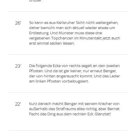
drüber.
26'
So kann es aus Karlsruher Sicht nicht weitergehen,
daher bemüht man sich aktuell wieder etwas um
Entlastung. Und Münster muss diese drei
vergebenen Topchancen im Minutentakt jetzt auch
erst einmal sacken lassen.
23'
Die folgende Ecke von rechts segelt an den zweiten
Pfosten. Und da ist gar keiner, nur erneut Benger,
der von hinten angerauscht kommt. Und das Leder
am linken Pfosten vorbeibugsiert.
22'
Kurz danach macht Benger mit seinem Kracher von
außerhalb des Strafraums alles richtig, aber Bernat
fischt das Ding aus dem rechten Eck. Glanztat!