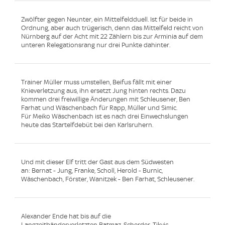
Zwölfter gegen Neunter, ein Mittelfeldduell. Ist für beide in
Ordnung, aber auch trügerisch, denn das Mittelfeld reicht von
Nürnberg auf der Acht mit 22 Zählern bis zur Arminia auf dem
unteren Relegationsrang nur drei Punkte dahinter.
Trainer Müller muss umstellen, Beifus fällt mit einer
Knieverletzung aus, ihn ersetzt Jung hinten rechts. Dazu
kommen drei freiwillige Änderungen mit Schleusener, Ben
Farhat und Wäschenbach für Rapp, Müller und Simic.
Für Meiko Wäschenbach ist es nach drei Einwechslungen
heute das Startelfdebüt bei den Karlsruhern.
Und mit dieser Elf tritt der Gast aus dem Südwesten
an: Bernat - Jung, Franke, Scholl, Herold - Burnic,
Wäschenbach, Förster, Wanitzek - Ben Farhat, Schleusener.
Alexander Ende hat bis auf die
Langzeitbänderverletzten Batmaz, Scherder, Tikvic