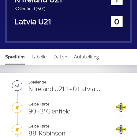
a
u
6
S Glenfield (
60'
)
e
0
Latvia U21
0
r
.
m
i
n
u
t
Spielfilm
Tabelle
Daten
Aufstellung
e
Spielende
N Ireland U21 1 - 0 Latvia U
Gelbe Karte
90+3' Glenfield
Gelbe Karte
88' Robinson