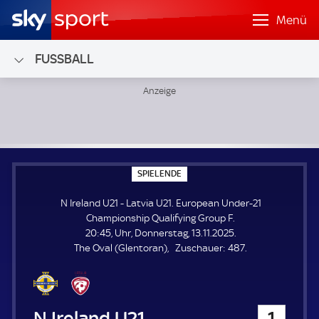
Menü
FUSSBALL
N Ireland U21 - Latvia U21; European Under-21 Championsh
S
SPIELENDE
P
I
N Ireland U21 - Latvia U21. European Under-21
E
L
Championship Qualifying Group F.
E
20:45, Uhr, Donnerstag, 13.11.2025.
N
D
Z
The Oval (Glentoran)
Zuschauer:
487.
E
u
s
c
h
N Ireland U21
1