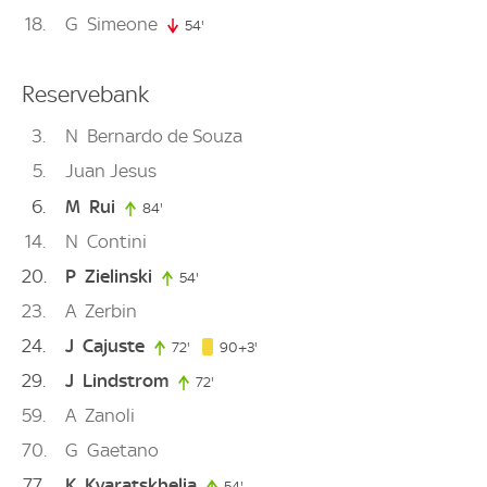
18
G
Simeone
54'
54. minute
Reservebank
3
N
Bernardo de Souza
5
Juan Jesus
6
M
Rui
84'
84. minute
14
N
Contini
20
P
Zielinski
54'
54. minute
23
A
Zerbin
24
J
Cajuste
93. minute
72'
72. minute
90+3'
29
J
Lindstrom
72'
72. minute
59
A
Zanoli
70
G
Gaetano
77
K
Kvaratskhelia
54'
54. minute