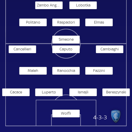
Zambo Anguissa
Lobotka
Politano
Raspadori
Elmas
Simeone
Cancellieri
Caputo
Cambiaghi
Maleh
Ranocchia
Fazzini
Cacace
Luperto
Ismajli
Bereszynski
Wolfli
FC Empoli
4-3-3