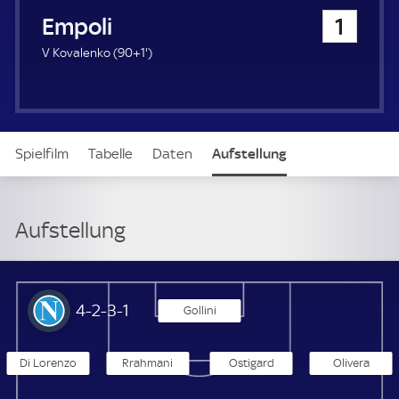
u
FC Empoli
1
e
r
9
V Kovalenko (
90+1'
)
1
.
m
i
n
Spielfilm
Tabelle
Daten
Aufstellung
u
t
e
Aufstellung
SSC Neapel
4-2-3-1
Gollini
Di Lorenzo
Rrahmani
Ostigard
Olivera