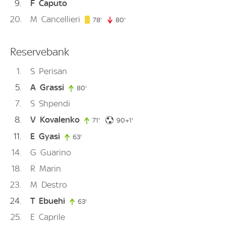
9
F
Caputo
20
M
Cancellieri
78. minute
78'
80'
80. minute
Reservebank
1
S
Perisan
5
A
Grassi
80'
80. minute
7
S
Shpendi
8
V
Kovalenko
91. minute
71'
71. minute
90+1'
11
E
Gyasi
63'
63. minute
14
G
Guarino
18
R
Marin
23
M
Destro
24
T
Ebuehi
63'
63. minute
25
E
Caprile