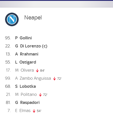
Neapel
95
P
Gollini
22
G
Di Lorenzo
(c)
13
A
Rrahmani
55
L
Ostigard
17
M
Olivera
84'
84. minute
99
A
Zambo Anguissa
72'
72. minute
68
S
Lobotka
21
M
Politano
72'
72. minute
81
G
Raspadori
7
E
Elmas
54'
54. minute