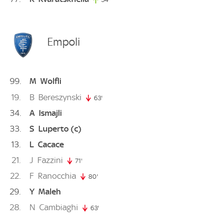
Empoli
99
M
Wolfli
19
B
Bereszynski
63'
63. minute
34
A
Ismajli
33
S
Luperto
(c)
13
L
Cacace
21
J
Fazzini
71'
71. minute
22
F
Ranocchia
80'
80. minute
29
Y
Maleh
28
N
Cambiaghi
63'
63. minute