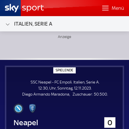
Menü
ITALIEN, SERIE A
SSC Neapel - FC Empoli; Italien, Serie A
S
SPIELENDE
P
I
SSC Neapel - FC Empoli. Italien, Serie A.
E
L
12:30, Uhr, Sonntag, 12.11.2023.
E
Z
Diego Armando Maradona
Zuschauer:
50.500.
N
D
u
E
s
c
h
SSC Neapel
0
a