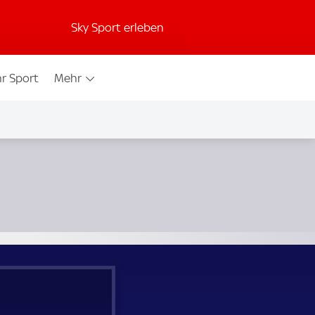
Sky Sport erleben
r Sport
Mehr