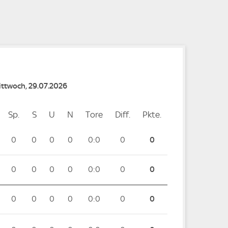
e
e
Mittwoch, 29.07.2026
Sp.
Spiele
S
Siege
U
Unentschieden
N
Niederlagen
Tore
Tore
Diff.
Differenz
Pkte.
Punkte
0
0
0
0
0:0
0
0
0
0
0
0
0:0
0
0
0
0
0
0
0:0
0
0