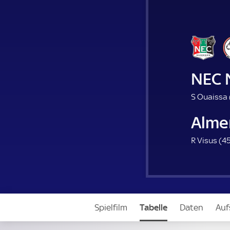
NEC 
S Ouaissa 
Almer
R Visus (
45
Spielfilm
Tabelle
Daten
Auf