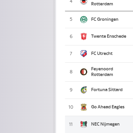
4
Rotterdam
5
FC Groningen
Twente Enschede
6
FC Utrecht
7
Feyenoord
8
Rotterdam
Fortuna Sittard
9
Go Ahead Eagles
10
NEC Nijmegen
11