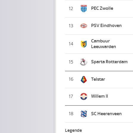
PEC Zwolle
12
PSV Eindhoven
13
Cambuur
14
Leeuwarden
Sparta Rotterdam
15
16
Telstar
Willem II
17
18
SC Heerenveen
Legende