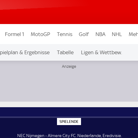
Formel 1
MotoGP
Tennis
Golf
NBA
NHL
Meh
pielplan & Ergebnisse
Tabelle
Ligen & Wettbew.
S
SPIELENDE
P
I
E
NEC Nijmegen - Almere City FC. Niederlande, Eredivisie.