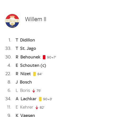
Willem II
1
T
Didillon
33
T
St. Jago
30
R
Behounek
97. minute
90+7'
4
E
Schouten
(c)
22
R
Nizet
84. minute
84'
8
J
Bosch
6
L
Boris
75'
75. minute
34
A
Lachkar
93. minute
90+3'
11
E
Kehrer
82'
82. minute
9
K
Vaesen