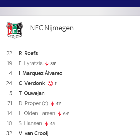
NEC Nijmegen
22
R
Roefs
19
E
Lyratzis
85'
85. minute
4
I
Marquez Álvarez
24
C
Verdonk
1. minute
1'
5
T
Ouwejan
71
D
Proper
(c)
41'
41. minute
14
L
Olden Larsen
64'
64. minute
10
S
Hansen
45'
45. minute
32
V
van Crooij