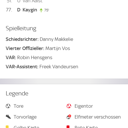
51
U
van Aalst
77
D
Kaygin
75'
75. minute
Spielleitung
Schiedsrichter:
Danny Makkelie
Vierter Offizieller:
Martijn Vos
VAR:
Robin Hensgens
VAR-Assistent:
Freek Vandeursen
Legende
Tore
Eigentor
Torvorlage
Elfmeter verschossen
Gelbe Karte
Rote Karte