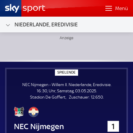
Menü
NIEDERLANDE, EREDIVISIE
NEC Nijmegen - Willem II; Niederlande, Eredivisie
S
SPIELENDE
P
I
NEC Nijmegen - Willem II. Niederlande, Eredivisie.
E
L
16:30, Uhr, Samstag, 03.05.2025.
E
Z
Stadion De Goffert
Zuschauer:
12.650.
N
D
u
E
s
c
h
NEC Nijmegen
1
a