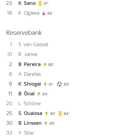
23
K
Sano
37. minute
37'
18
K
Ogawa
45'
45. minute
Reservebank
1
S
van Gassel
31
R
Janse
2
B
Pereira
85'
85. minute
8
A
Darelas
9
K
Shiogai
83. minute
41'
41. minute
83'
11
B
Önal
64'
64. minute
20
L
Schöne
25
S
Ouaissa
84. minute
45'
45. minute
84'
30
B
Linssen
45'
45. minute
33
Y
Sbai