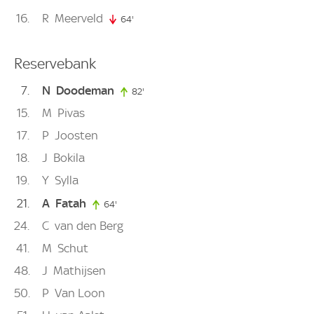
16
R
Meerveld
64'
64. minute
Reservebank
7
N
Doodeman
82'
82. minute
15
M
Pivas
17
P
Joosten
18
J
Bokila
19
Y
Sylla
21
A
Fatah
64'
64. minute
24
C
van den Berg
41
M
Schut
48
J
Mathijsen
50
P
Van Loon