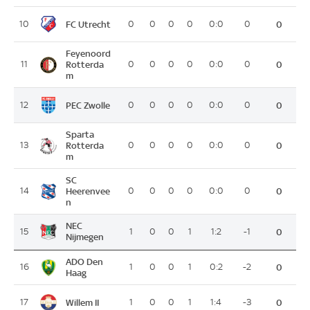
FC Utrecht
10
0
0
0
0
0:0
0
0
Feyenoord
11
Rotterda
0
0
0
0
0:0
0
0
m
PEC Zwolle
12
0
0
0
0
0:0
0
0
Sparta
13
Rotterda
0
0
0
0
0:0
0
0
m
SC
14
Heerenvee
0
0
0
0
0:0
0
0
n
NEC
15
1
0
0
1
1:2
-1
0
Nijmegen
ADO Den
16
1
0
0
1
0:2
-2
0
Haag
Willem II
17
1
0
0
1
1:4
-3
0