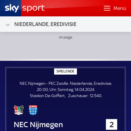
Menü
NIEDERLANDE, EREDIVISIE
NEC Nijmegen - PEC Zwolle; Niederlande, Eredivisie
S
SPIELENDE
P
I
NEC Nijmegen - PEC Zwolle. Niederlande, Eredivisie.
E
L
20:00, Uhr, Sonntag, 14.04.2024.
E
Z
Stadion De Goffert
Zuschauer:
12.540.
N
D
u
E
s
c
h
NEC Nijmegen
2
a