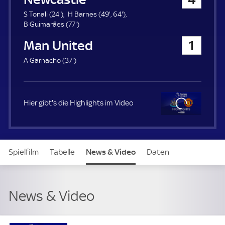
a
u
2
4
6
S Tonali (
24'
)
H Barnes (
49'
,
64'
)
e
4
7
9
4
B Guimarães (
77'
)
r
.
7
.
.
Manchester United
1
m
.
m
m
i
m
i
i
3
A Garnacho (
37'
)
n
i
n
n
7
u
n
u
u
.
t
u
t
t
m
e
t
e
e
i
Hier gibt's die Highlights im Video
e
n
u
t
Clo
e
se
Spielfilm
Tabelle
News & Video
Daten
Aufstellung
Live
News & Video