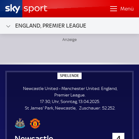
Menü
ENGLAND, PREMIER LEAGUE
Newcastle United - Manchester United; England, Premier 
S
SPIELENDE
P
I
Newcastle United - Manchester United. England,
E
L
Premier League.
E
17:30, Uhr, Sonntag, 13.04.2025.
N
D
Z
St James' Park, Newcastle
Zuschauer:
52.252.
E
u
s
c
h
Newcastle United
4