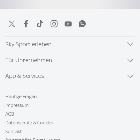
Sky Sport erleben
Für Unternehmen
App & Services
Häufige Fragen
Impressum
AGB
Datenschutz & Cookies
Kontakt