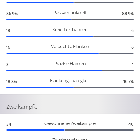
Niederlande:
Algerie
Passgenauigkeit
86.9%
83.9%
Niederlande:
Alg
Kreierte Chancen
13
6
Niederlande:
Alg
Versuchte Flanken
16
6
Niederlande:
Alg
Präzise Flanken
3
1
Niederlande:
Algerie
Flankengenauigkeit
18.8%
16.7%
Zweikämpfe
Niederlande:
Alger
Gewonnene Zweikämpfe
34
40