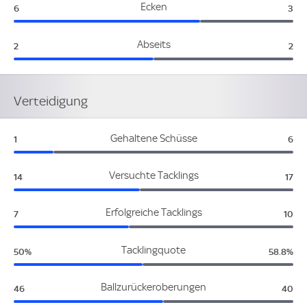
Niederlande:
Alg
Ecken
6
3
Niederlande:
Alg
Abseits
2
2
Verteidigung
Niederlande:
Alg
Gehaltene Schüsse
1
6
Niederlande:
Alge
Versuchte Tacklings
14
17
Niederlande:
Alge
Erfolgreiche Tacklings
7
10
Niederlande:
Algerie
Tacklingquote
50%
58.8%
Niederlande:
Alger
Ballzurückeroberungen
46
40