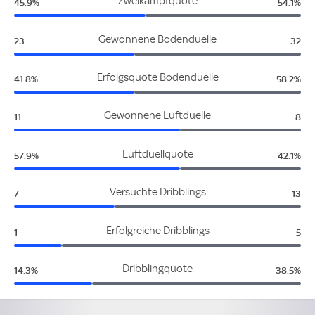
Niederlande:
Algerie
Zweikampfquote
45.9%
54.1%
Niederlande:
Alge
Gewonnene Bodenduelle
23
32
Niederlande:
Algerie
Erfolgsquote Bodenduelle
41.8%
58.2%
Niederlande:
Alg
Gewonnene Luftduelle
11
8
Niederlande:
Algerie
Luftduellquote
57.9%
42.1%
Niederlande:
Alge
Versuchte Dribblings
7
13
Niederlande:
Alg
Erfolgreiche Dribblings
1
5
Niederlande:
Algerie
Dribblingquote
14.3%
38.5%