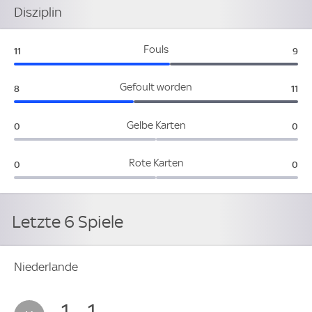
Disziplin
Niederlande:
Alg
Fouls
11
9
Niederlande:
Alge
Gefoult worden
8
11
Niederlande:
Alge
Gelbe Karten
0
0
Niederlande:
Alge
Rote Karten
0
0
Letzte 6 Spiele
Niederlande