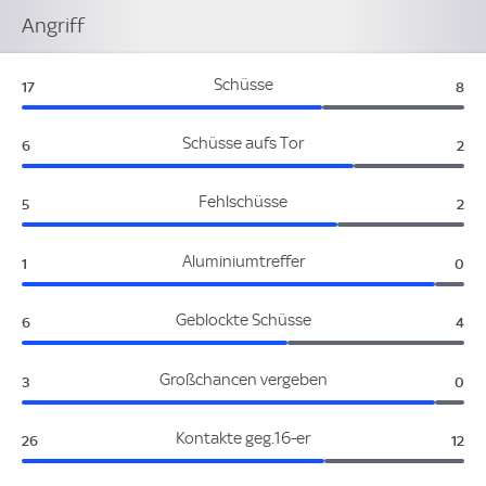
Angriff
Niederlande:
Alg
Schüsse
17
8
Niederlande:
Alg
Schüsse aufs Tor
6
2
Niederlande:
Alg
Fehlschüsse
5
2
Niederlande:
Alge
Aluminiumtreffer
1
0
Niederlande:
Alg
Geblockte Schüsse
6
4
Niederlande:
Alge
Großchancen vergeben
3
0
Niederlande:
Alge
Kontakte geg.16-er
26
12