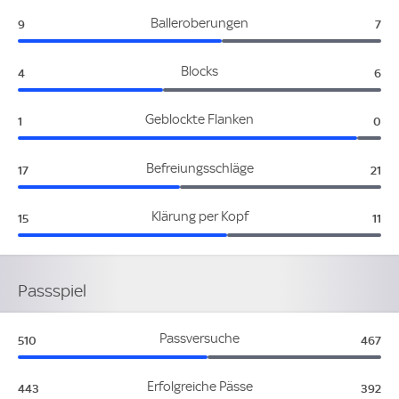
Niederlande:
Alg
Balleroberungen
9
7
Niederlande:
Alg
Blocks
4
6
Niederlande:
Alge
Geblockte Flanken
1
0
Niederlande:
Alge
Befreiungsschläge
17
21
Niederlande:
Alge
Klärung per Kopf
15
11
Passspiel
Niederlande:
Alger
Passversuche
510
467
Niederlande:
Alger
Erfolgreiche Pässe
443
392