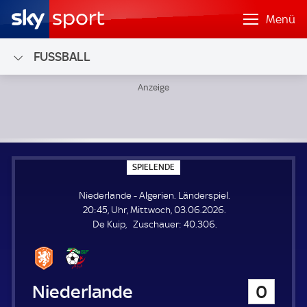
Menü
FUSSBALL
Niederlande - Algerien; Länderspiel
S
SPIELENDE
P
I
Niederlande - Algerien. Länderspiel.
E
L
20:45, Uhr, Mittwoch, 03.06.2026.
E
Z
De Kuip
Zuschauer:
40.306.
N
D
u
E
s
c
h
Niederlande
0
a