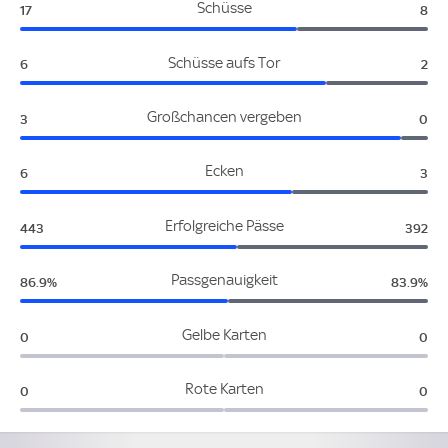
Niederlande:
Alg
Schüsse
17
8
Niederlande:
Alg
Schüsse aufs Tor
6
2
Niederlande:
Alge
Großchancen vergeben
3
0
Niederlande:
Alg
Ecken
6
3
Niederlande:
Alger
Erfolgreiche Pässe
443
392
Niederlande:
Algerie
Passgenauigkeit
86.9%
83.9%
Niederlande:
Alge
Gelbe Karten
0
0
Niederlande:
Alge
Rote Karten
0
0