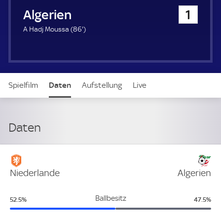
u
Algerien
1
e
r
8
A Hadj Moussa (
86'
)
6
.
m
i
n
Spielfilm
Daten
Aufstellung
Live
u
t
e
Daten
Statistik
Niederlande
Algerien
Niederlande:
Algerie
Ballbesitz
52.5%
47.5%