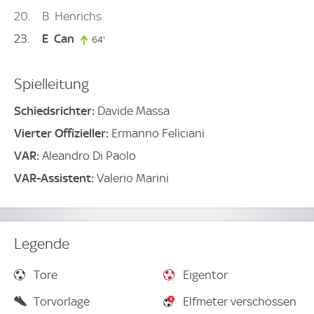
20
B
Henrichs
23
E
Can
64'
64. minute
Spielleitung
Schiedsrichter:
Davide Massa
Vierter Offizieller:
Ermanno Feliciani
VAR:
Aleandro Di Paolo
VAR-Assistent:
Valerio Marini
Legende
Tore
Eigentor
Torvorlage
Elfmeter verschossen