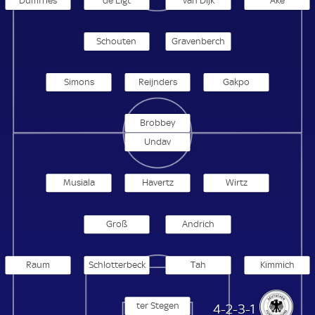
Dumfries
de Ligt
van Dijk
Aké
Schouten
Gravenberch
Simons
Reijnders
Gakpo
Brobbey
Undav
Musiala
Havertz
Wirtz
Groß
Andrich
Raum
Schlotterbeck
Tah
Kimmich
ter Stegen
Deutschland
4-2-3-1