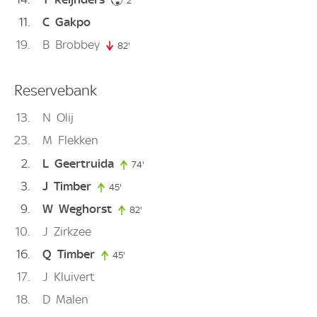
2'
11
C
Gakpo
19
B
Brobbey
82'
82. minute
Reservebank
13
N
Olij
23
M
Flekken
2
L
Geertruida
74'
74. minute
3
J
Timber
45'
45. minute
9
W
Weghorst
82'
82. minute
10
J
Zirkzee
16
Q
Timber
45'
45. minute
17
J
Kluivert
18
D
Malen