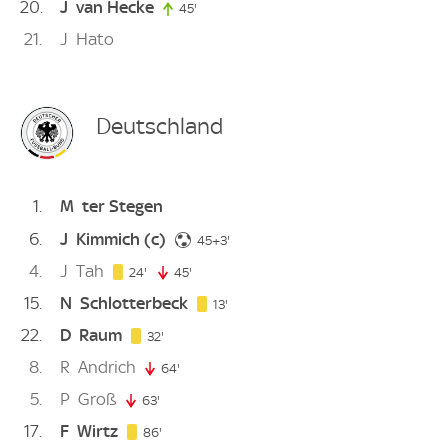
20
J
van Hecke
45'
45. minute
21
J
Hato
Deutschland
1
M
ter Stegen
6
J
Kimmich
(c)
48. minute
45+3'
4
J
Tah
24. minute
24'
45'
45. minute
15
N
Schlotterbeck
13. minute
13'
22
D
Raum
32. minute
32'
8
R
Andrich
64'
64. minute
5
P
Groß
63'
63. minute
17
F
Wirtz
86. minute
86'