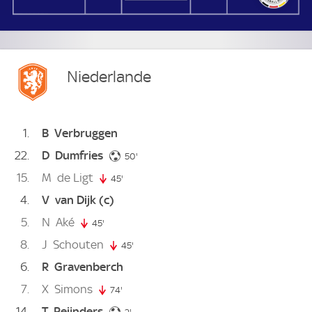
Niederlande
1
B
Verbruggen
22
D
Dumfries
50. minute
50'
15
M
de Ligt
45'
45. minute
4
V
van Dijk
(c)
5
N
Aké
45'
45. minute
8
J
Schouten
45'
45. minute
6
R
Gravenberch
7
X
Simons
74'
74. minute
14
T
Reijnders
2. minute