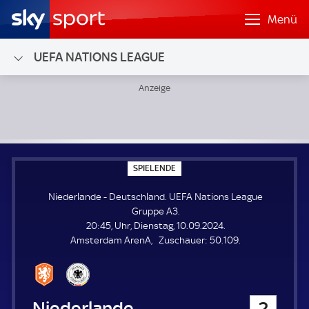
Menü
UEFA NATIONS LEAGUE
Niederlande - Deutschland; UEFA Nations League Gruppe 
S
SPIELENDE
P
I
Niederlande - Deutschland. UEFA Nations League
E
L
Gruppe A3.
E
20:45, Uhr, Dienstag, 10.09.2024.
N
D
Z
Amsterdam ArenA
Zuschauer:
50.109.
E
u
s
c
h
Niederlande
2