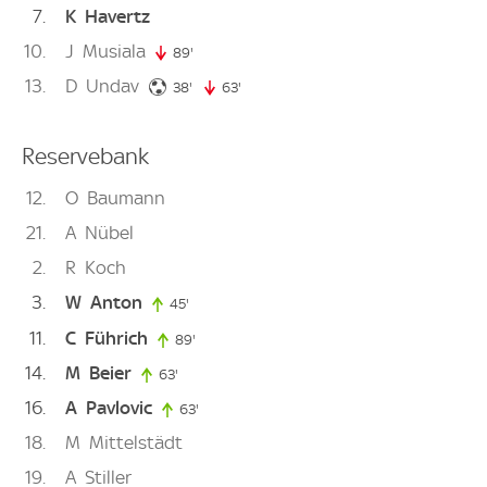
7
K
Havertz
10
J
Musiala
89'
89. minute
13
D
Undav
38. minute
38'
63'
63. minute
Reservebank
12
O
Baumann
21
A
Nübel
2
R
Koch
3
W
Anton
45'
45. minute
11
C
Führich
89'
89. minute
14
M
Beier
63'
63. minute
16
A
Pavlovic
63'
63. minute
18
M
Mittelstädt
19
A
Stiller