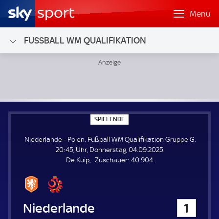
Menü
FUSSBALL WM QUALIFIKATION
Niederlande - Polen; Fußball WM Qualifikation Gruppe G
S
SPIELENDE
P
I
Niederlande - Polen. Fußball WM Qualifikation Gruppe G.
E
L
20:45, Uhr, Donnerstag, 04.09.2025.
E
Z
De Kuip
Zuschauer:
40.904.
N
D
u
E
s
c
h
Niederlande
1
a