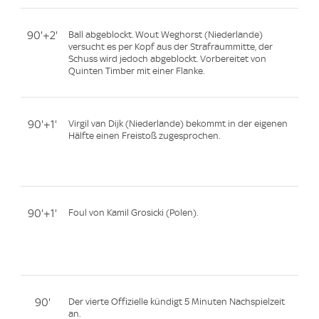
90'+2'
Ball abgeblockt. Wout Weghorst (Niederlande)
versucht es per Kopf aus der Strafraummitte, der
Schuss wird jedoch abgeblockt. Vorbereitet von
Quinten Timber mit einer Flanke.
90'+1'
Virgil van Dijk (Niederlande) bekommt in der eigenen
Hälfte einen Freistoß zugesprochen.
90'+1'
Foul von Kamil Grosicki (Polen).
90'
Der vierte Offizielle kündigt 5 Minuten Nachspielzeit
an.