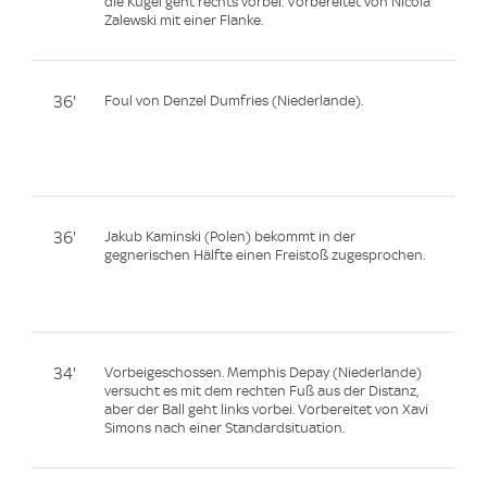
die Kugel geht rechts vorbei. Vorbereitet von Nicola
Zalewski mit einer Flanke.
36'
Foul von Denzel Dumfries (Niederlande).
36'
Jakub Kaminski (Polen) bekommt in der
gegnerischen Hälfte einen Freistoß zugesprochen.
34'
Vorbeigeschossen. Memphis Depay (Niederlande)
versucht es mit dem rechten Fuß aus der Distanz,
aber der Ball geht links vorbei. Vorbereitet von Xavi
Simons nach einer Standardsituation.