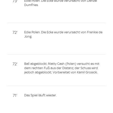
73'
Ecke Polen. Die Ecke wurde verursacht von Denzel
Dumfries.
72'
Ecke Polen. Die Ecke wurde verursacht von Frenkie de
Jong.
72'
Ball abgeblockt. Matty Cash (Polen) versucht es mit
dem rechten Fuß aus der Distanz, der Schuss wird
jedoch abgeblockt. Vorbereitet von Kamil Grosicki.
71'
Das Spiel läuft wieder.