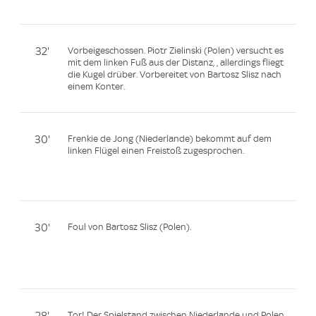
32'
Vorbeigeschossen. Piotr Zielinski (Polen) versucht es
mit dem linken Fuß aus der Distanz, , allerdings fliegt
die Kugel drüber. Vorbereitet von Bartosz Slisz nach
einem Konter.
30'
Frenkie de Jong (Niederlande) bekommt auf dem
linken Flügel einen Freistoß zugesprochen.
30'
Foul von Bartosz Slisz (Polen).
28'
Tor! Der Spielstand zwischen Niederlande und Polen