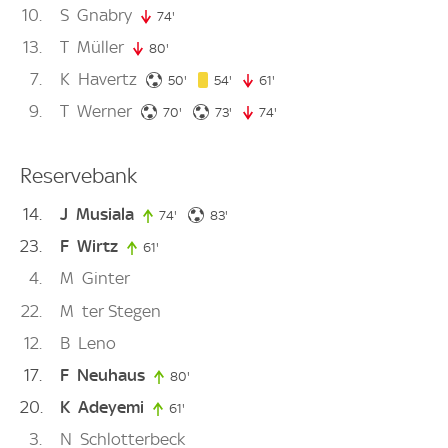
10
S
Gnabry
74'
74. minute
13
T
Müller
80'
80. minute
7
K
Havertz
50. minute
54. minute
50'
54'
61'
61. minute
9
T
Werner
70. minute
73. minute
70'
73'
74'
74. minute
Reservebank
14
J
Musiala
83. minute
74'
74. minute
83'
23
F
Wirtz
61'
61. minute
4
M
Ginter
22
M
ter Stegen
12
B
Leno
17
F
Neuhaus
80'
80. minute
20
K
Adeyemi
61'
61. minute
3
N
Schlotterbeck