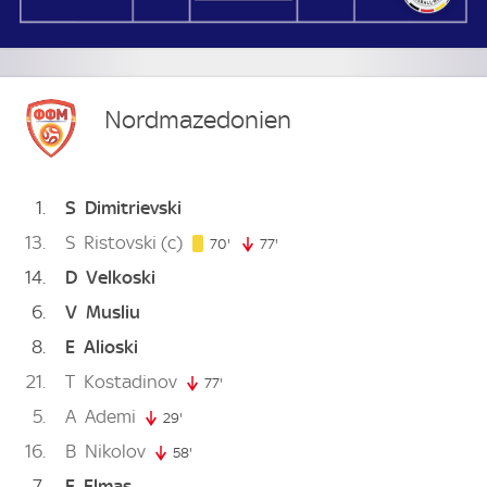
Nordmazedonien
1
S
Dimitrievski
13
S
Ristovski
(c)
70. minute
70'
77'
77. minute
14
D
Velkoski
6
V
Musliu
8
E
Alioski
21
T
Kostadinov
77'
77. minute
5
A
Ademi
29'
29. minute
16
B
Nikolov
58'
58. minute
7
E
Elmas