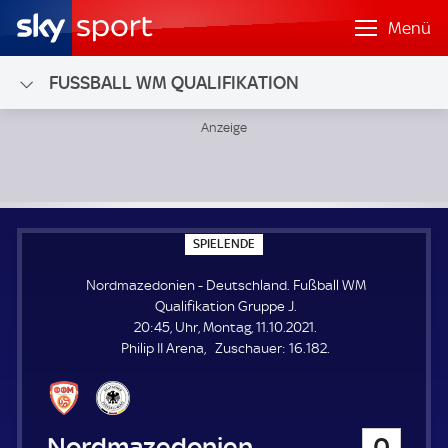
Menü
FUSSBALL WM QUALIFIKATION
Nordmazedonien - Deutschland; Fußball WM Qualifikation
S
SPIELENDE
P
I
Nordmazedonien - Deutschland. Fußball WM
E
L
Qualifikation Gruppe J.
E
20:45, Uhr, Montag, 11.10.2021.
N
D
Z
Philip II Arena
Zuschauer:
16.182.
E
u
s
c
h
Nordmazedonien
0