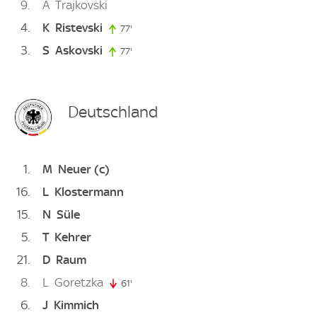
9
A
Trajkovski
4
K
Ristevski
77'
77. minute
3
S
Askovski
77'
77. minute
Deutschland
1
M
Neuer
(c)
16
L
Klostermann
15
N
Süle
5
T
Kehrer
21
D
Raum
8
L
Goretzka
61'
61. minute
6
J
Kimmich