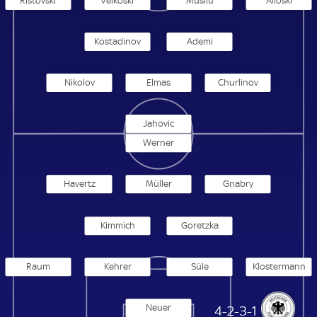
Ristovski
Velkoski
Musliu
Alioski
Kostadinov
Ademi
Nikolov
Elmas
Churlinov
Jahovic
Werner
Havertz
Müller
Gnabry
Kimmich
Goretzka
Raum
Kehrer
Süle
Klostermann
Neuer
Deutschland
4-2-3-1