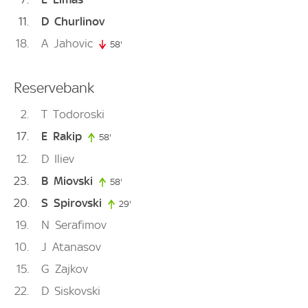
11
D
Churlinov
18
A
Jahovic
58'
58. minute
Reservebank
2
T
Todoroski
17
E
Rakip
58'
58. minute
12
D
Iliev
23
B
Miovski
58'
58. minute
20
S
Spirovski
29'
29. minute
19
N
Serafimov
10
J
Atanasov
15
G
Zajkov
22
D
Siskovski