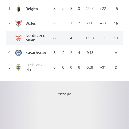
Belgien
1
8
5
3
0
29:7
+22
18
Wales
2
8
5
1
2
21:11
+10
16
Nordmazed
3
8
3
4
1
13:10
+3
13
onien
Kasachstan
4
8
2
2
4
9:13
-4
8
Liechtenst
5
8
0
0
8
0:31
-31
0
ein