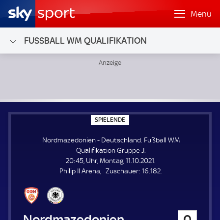
Menü
FUSSBALL WM QUALIFIKATION
Nordmazedonien - Deutschland; Fußball WM Qualifikation
S
SPIELENDE
P
I
Nordmazedonien - Deutschland. Fußball WM
E
L
Qualifikation Gruppe J.
E
20:45, Uhr, Montag, 11.10.2021.
N
D
Z
Philip II Arena
Zuschauer:
16.182.
E
u
s
c
h
Nordmazedonien
0