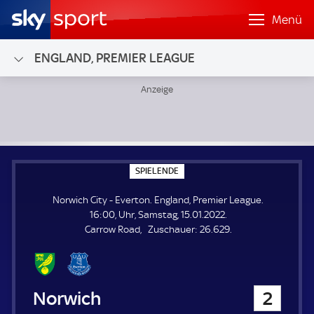
Menü
ENGLAND, PREMIER LEAGUE
Norwich City - Everton; England, Premier League
S
SPIELENDE
P
I
Norwich City - Everton. England, Premier League.
E
L
16:00, Uhr, Samstag, 15.01.2022.
E
Z
Carrow Road
Zuschauer:
26.629.
N
D
u
E
s
c
h
Norwich City
2
a