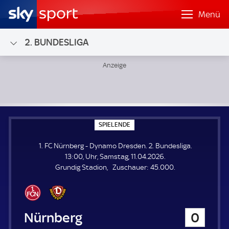
Menü
2. BUNDESLIGA
1. FC Nürnberg - Dynamo Dresden; 2. Bundesliga
S
SPIELENDE
P
I
1. FC Nürnberg - Dynamo Dresden. 2. Bundesliga.
E
L
13:00, Uhr, Samstag, 11.04.2026.
E
Z
Grundig Stadion
Zuschauer:
45.000.
N
D
u
E
s
c
h
1. FC Nürnberg
0
a