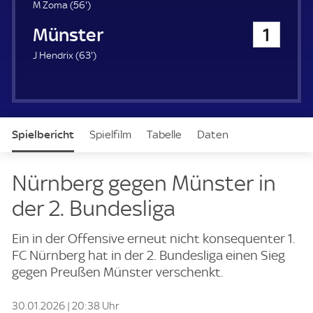
u
5
M Zoma (
56'
)
e
6
Preußen Münster
1
r
.
m
6
J Hendrix (
63'
)
i
3
n
.
u
m
t
i
e
n
Spielbericht
Spielfilm
Tabelle
Daten
u
t
e
Aufstellung
Live
Nürnberg gegen Münster in
der 2. Bundesliga
Ein in der Offensive erneut nicht konsequenter 1.
FC Nürnberg hat in der 2. Bundesliga einen Sieg
gegen Preußen Münster verschenkt.
30.01.2026 | 20:38 Uhr