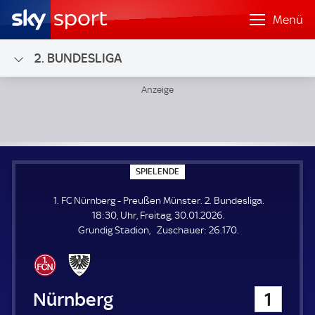
Menü
2. BUNDESLIGA
1. FC Nürnberg - Preußen Münster; 2. Bundesliga
S
SPIELENDE
P
I
1. FC Nürnberg - Preußen Münster. 2. Bundesliga.
E
L
18:30, Uhr, Freitag, 30.01.2026.
E
Z
Grundig Stadion
Zuschauer:
26.170.
N
D
u
E
s
c
h
1. FC Nürnberg
1
a