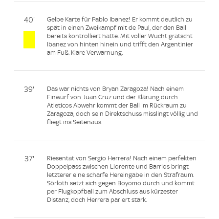
40'
Gelbe Karte für Pablo Ibanez! Er kommt deutlich zu
spät in einen Zweikampf mit de Paul, der den Ball
bereits kontrolliert hatte. Mit voller Wucht grätscht
Ibanez von hinten hinein und trifft den Argentinier
am Fuß. Klare Verwarnung.
39'
Das war nichts von Bryan Zaragoza! Nach einem
Einwurf von Juan Cruz und der Klärung durch
Atleticos Abwehr kommt der Ball im Rückraum zu
Zaragoza, doch sein Direktschuss misslingt völlig und
fliegt ins Seitenaus.
37'
Riesentat von Sergio Herrera! Nach einem perfekten
Doppelpass zwischen Llorente und Barrios bringt
letzterer eine scharfe Hereingabe in den Strafraum.
Sörloth setzt sich gegen Boyomo durch und kommt
per Flugkopfball zum Abschluss aus kürzester
Distanz, doch Herrera pariert stark.