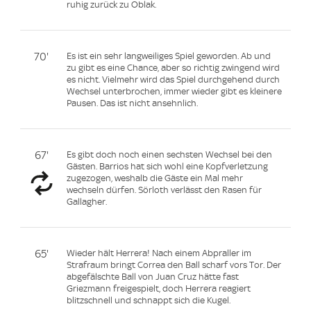
ruhig zurück zu Oblak.
70'
Es ist ein sehr langweiliges Spiel geworden. Ab und
zu gibt es eine Chance, aber so richtig zwingend wird
es nicht. Vielmehr wird das Spiel durchgehend durch
Wechsel unterbrochen, immer wieder gibt es kleinere
Pausen. Das ist nicht ansehnlich.
67'
Es gibt doch noch einen sechsten Wechsel bei den
Gästen. Barrios hat sich wohl eine Kopfverletzung
zugezogen, weshalb die Gäste ein Mal mehr
wechseln dürfen. Sörloth verlässt den Rasen für
Gallagher.
65'
Wieder hält Herrera! Nach einem Abpraller im
Strafraum bringt Correa den Ball scharf vors Tor. Der
abgefälschte Ball von Juan Cruz hätte fast
Griezmann freigespielt, doch Herrera reagiert
blitzschnell und schnappt sich die Kugel.