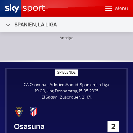
Menü
SPANIEN, LA LIGA
CA Osasuna - Atletico Madrid; Spanien, La Liga
S
SPIELENDE
P
I
CA Osasuna - Atletico Madrid. Spanien, La Liga.
E
L
19:00, Uhr, Donnerstag, 15.05.2025.
E
Z
El Sadar
Zuschauer:
21.171.
N
D
u
E
s
c
h
CA Osasuna
2
a