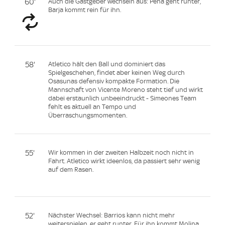
60'
Auch die Gastgeber wechseln aus: Pena geht runter,
Barja kommt rein für ihn.
58'
Atletico hält den Ball und dominiert das
Spielgeschehen, findet aber keinen Weg durch
Osasunas defensiv kompakte Formation. Die
Mannschaft von Vicente Moreno steht tief und wirkt
dabei erstaunlich unbeeindruckt - Simeones Team
fehlt es aktuell an Tempo und
Überraschungsmomenten.
55'
Wir kommen in der zweiten Halbzeit noch nicht in
Fahrt. Atletico wirkt ideenlos, da passiert sehr wenig
auf dem Rasen.
52'
Nächster Wechsel: Barrios kann nicht mehr
weiterspielen, er geht runter. Für ihn kommt Molina.