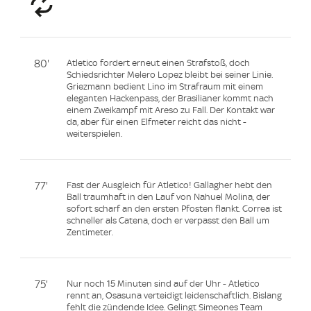
80'
Atletico fordert erneut einen Strafstoß, doch
Schiedsrichter Melero Lopez bleibt bei seiner Linie.
Griezmann bedient Lino im Strafraum mit einem
eleganten Hackenpass, der Brasilianer kommt nach
einem Zweikampf mit Areso zu Fall. Der Kontakt war
da, aber für einen Elfmeter reicht das nicht -
weiterspielen.
77'
Fast der Ausgleich für Atletico! Gallagher hebt den
Ball traumhaft in den Lauf von Nahuel Molina, der
sofort scharf an den ersten Pfosten flankt. Correa ist
schneller als Catena, doch er verpasst den Ball um
Zentimeter.
75'
Nur noch 15 Minuten sind auf der Uhr - Atletico
rennt an, Osasuna verteidigt leidenschaftlich. Bislang
fehlt die zündende Idee. Gelingt Simeones Team