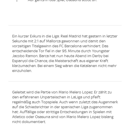
1'
Ein kurzer Exkurs in die Liga: Real Madrid hat gestern in letzter
Sekunde mit 2:1 auf Mallorca gewonnen und damit den
vorzeitigen Titelgewinn des FC Barcelona verhindert. Das
entscheidende Tor fiel in der 95. Minute durch Youngster
Jacobo Ramon. Barca hat nun heute Abend im Derby bei
Espanyol die Chance, die Meisterschaft aus eigener Kraft
klarzumachen. Bei einem Sieg wären die Katalanen nicht mehr
einzuholen.
Geleitet wird die Partie von Mario Melero Lopez. Er zählt zu
den erfahrenen Unparteiischen in LaLiga und pfeift
regelmäßig auch Topspiele. Auch wenn zuletzt das Augenmerk
auf die Schiedsrichter in der spanischen Liga zugenommen
hat: Auffällige oder strittige Entscheidungen in Spielen mit
Atletico oder Osasuna sind von Mario Melero Lopez bislang
nicht dokumentiert.