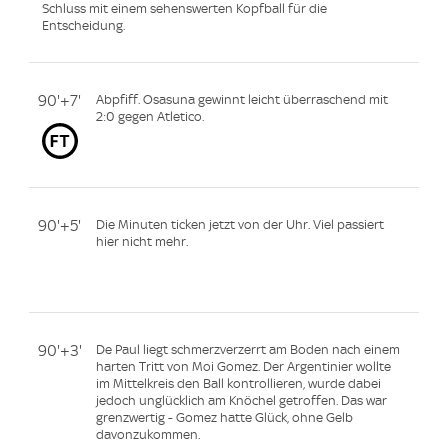
Schluss mit einem sehenswerten Kopfball für die
Entscheidung.
90'+7'
Abpfiff. Osasuna gewinnt leicht überraschend mit
2:0 gegen Atletico.
90'+5'
Die Minuten ticken jetzt von der Uhr. Viel passiert
hier nicht mehr.
90'+3'
De Paul liegt schmerzverzerrt am Boden nach einem
harten Tritt von Moi Gomez. Der Argentinier wollte
im Mittelkreis den Ball kontrollieren, wurde dabei
jedoch unglücklich am Knöchel getroffen. Das war
grenzwertig - Gomez hatte Glück, ohne Gelb
davonzukommen.