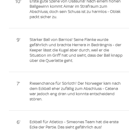
10'
Erste gute Szene von Osasuna! Nach einem hohen
Ballgewinn kommt Aimar im Strafraum zum
Abschluss, doch sein Schuss ist zu harmlos - Oblak
packt sicher zu.
9'
Starker Ball von Barrios! Seine Flanke wurde
gefährlich und brachte Herrera in Bedrängnis - der
Keeper lässt die Kugel aber durch, weil er die
Situation im Griff hat und sieht, dass der Ball knapp
über die Querlatte geht.
7'
Riesenchance für Sörloth! Der Norweger kam nach
dem Eckball eher zufällig zum Abschluss - Catena
war jedoch eng dran und konnte entscheidend
stören.
6'
Eckball für Atletico - Simeones Team hat die erste
Ecke der Partie. Das sieht gefährlich aus!