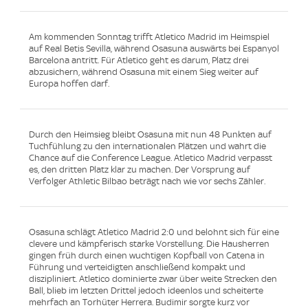
Am kommenden Sonntag trifft Atletico Madrid im Heimspiel
auf Real Betis Sevilla, während Osasuna auswärts bei Espanyol
Barcelona antritt. Für Atletico geht es darum, Platz drei
abzusichern, während Osasuna mit einem Sieg weiter auf
Europa hoffen darf.
Durch den Heimsieg bleibt Osasuna mit nun 48 Punkten auf
Tuchfühlung zu den internationalen Plätzen und wahrt die
Chance auf die Conference League. Atletico Madrid verpasst
es, den dritten Platz klar zu machen. Der Vorsprung auf
Verfolger Athletic Bilbao beträgt nach wie vor sechs Zähler.
Osasuna schlägt Atletico Madrid 2:0 und belohnt sich für eine
clevere und kämpferisch starke Vorstellung. Die Hausherren
gingen früh durch einen wuchtigen Kopfball von Catena in
Führung und verteidigten anschließend kompakt und
diszipliniert. Atletico dominierte zwar über weite Strecken den
Ball, blieb im letzten Drittel jedoch ideenlos und scheiterte
mehrfach an Torhüter Herrera. Budimir sorgte kurz vor