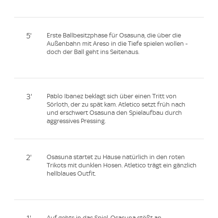
5'
Erste Ballbesitzphase für Osasuna, die über die
Außenbahn mit Areso in die Tiefe spielen wollen -
doch der Ball geht ins Seitenaus.
3'
Pablo Ibanez beklagt sich über einen Tritt von
Sörloth, der zu spät kam. Atletico setzt früh nach
und erschwert Osasuna den Spielaufbau durch
aggressives Pressing.
2'
Osasuna startet zu Hause natürlich in den roten
Trikots mit dunklen Hosen. Atletico trägt ein gänzlich
hellblaues Outfit.
Auf gehts in das Spiel, Osasuna stößt an.