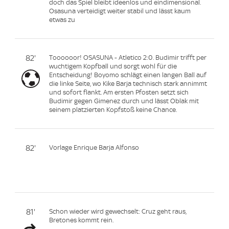
doch das Spiel bleibt ideenlos und eindimensional.
Osasuna verteidigt weiter stabil und lässt kaum
etwas zu
82'
Toooooor! OSASUNA - Atletico 2:0. Budimir trifft per
wuchtigem Kopfball und sorgt wohl für die
Entscheidung! Boyomo schlägt einen langen Ball auf
die linke Seite, wo Kike Barja technisch stark annimmt
und sofort flankt. Am ersten Pfosten setzt sich
Budimir gegen Gimenez durch und lässt Oblak mit
seinem platzierten Kopfstoß keine Chance.
82'
Vorlage Enrique Barja Alfonso
81'
Schon wieder wird gewechselt: Cruz geht raus,
Bretones kommt rein.