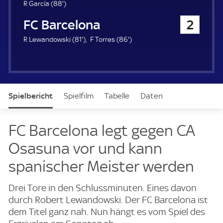
u
8
R García (
88'
)
e
8
FC Barcelona
2
r
.
m
8
8
R Lewandowski (
81'
)
F Torres (
86'
)
i
1
6
n
.
.
u
m
m
t
i
i
e
n
n
Spielbericht
Spielfilm
Tabelle
Daten
u
u
t
t
e
e
Aufstellung
Live
FC Barcelona legt gegen CA
Osasuna vor und kann
spanischer Meister werden
Drei Tore in den Schlussminuten. Eines davon
durch Robert Lewandowski. Der FC Barcelona ist
dem Titel ganz nah. Nun hängt es vom Spiel des