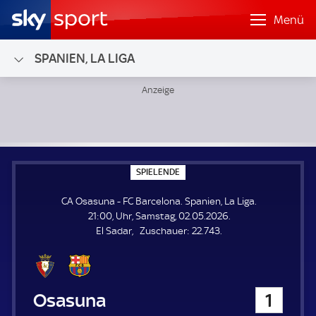
Menü
SPANIEN, LA LIGA
CA Osasuna - FC Barcelona; Spanien, La Liga
S
SPIELENDE
P
I
CA Osasuna - FC Barcelona. Spanien, La Liga.
E
L
21:00, Uhr, Samstag, 02.05.2026.
E
Z
El Sadar
Zuschauer:
22.743.
N
D
u
E
s
c
h
CA Osasuna
1
a