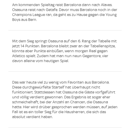
Am kommenden Spieltag reist Barcelona dann nach Alaves.
Osasuna reist nach Getafe. Davor muss Barcelona noch in der
Champions League ran, da geht es zu Hause gegen die Young
Boys aus Bern.
Mit dem Sieg springt Osasuna auf den 6. Rang der Tabelle mit
jetzt 14 Punkten. Barcelona bleibt zwar an der Tabellenspitze,
könnte aber Punkte einbüßen, wenn morgen Real gegen
Atletico spielt. Zudem hat man nun neun Gegentore, vier
davon alleine vom heutigen Spiel.
Das war heute viel zu wenig vom Favoriten aus Barcelona.
Diese durchgewürfelte Startelf hat überhaupt nicht
funktioniert. Stattdessen hat Osasuna die Gäste vorfgeführt
und völlig verdient gewonnen. Das Ergebnis ist sogar eher
schmeichelhaft, bei der Anzahl an Chancen, die Osasuna
hatte. Hier wird drüber gesprochen werden müssen, auf jeden
Fall ist es ein toller Sieg für die Hausherren, die sich das
absolut verdient haben.