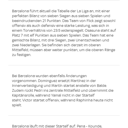
Barcelona führt aktuell die Tabelle der La Liga an, mit einer
perfekten Bilanz von sieben Siegen aus sieben Spielen und
beeindruckenden 21 Punkten. Das Team von Flick zeigt sowohl
offensiv als auch defensiv eine starke Leistung, was sich in
einem Torverhältnis von 23:5 widerspiegelt. Osasuna steht auf
Platz 7 mit elf Punkten aus sieben Spielen. Das Team hat eine
gemischte Bilanz, mit drei Siegen, zwei Unentschieden und
zwei Niederlagen. Sie befinden sich derzeit im oberen
Mittelfeld, müssen aber weiter punkten, um die oberen Ränge
zu festigen.
Bei Barcelona wurden ebenfalls Änderungen
vorgenommen. Dominguez ersetzt Martínez in der
Innenverteidigung und Martín startet anstelle von Balde.
Zudem rückt Pedri ins zentrale Mittelfeld und übernimmt die
Kapitänsrolle, während Yamal nicht in der Startelf
steht. Victor startet offensiv, während Raphinha heute nicht
spielt.
Barcelona läuft mit dieser Startelf auf: Pena - Kounde,