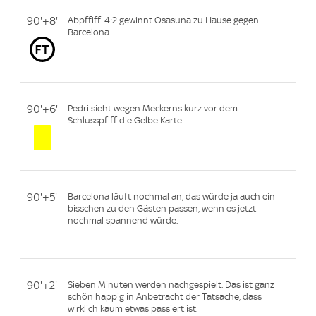
90'+8'
Abpffiff. 4:2 gewinnt Osasuna zu Hause gegen
Barcelona.
90'+6'
Pedri sieht wegen Meckerns kurz vor dem
Schlusspfiff die Gelbe Karte.
90'+5'
Barcelona läuft nochmal an, das würde ja auch ein
bisschen zu den Gästen passen, wenn es jetzt
nochmal spannend würde.
90'+2'
Sieben Minuten werden nachgespielt. Das ist ganz
schön happig in Anbetracht der Tatsache, dass
wirklich kaum etwas passiert ist.