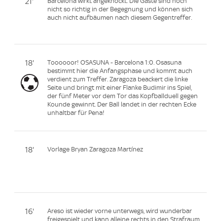
21'
Barcelona wirkt angeknockt. Die Gäste sind noch
nicht so richtig in der Begegnung und können sich
auch nicht aufbäumen nach diesem Gegentreffer.
18'
Toooooor! OSASUNA - Barcelona 1:0. Osasuna
bestimmt hier die Anfangsphase und kommt auch
verdient zum Treffer. Zaragoza beackert die linke
Seite und bringt mit einer Flanke Budimir ins Spiel,
der fünf Meter vor dem Tor das Kopfballduell gegen
Kounde gewinnt. Der Ball landet in der rechten Ecke
unhaltbar für Pena!
18'
Vorlage Bryan Zaragoza Martínez
16'
Areso ist wieder vorne unterwegs, wird wunderbar
freigespielt und kann alleine rechts in den Strafraum