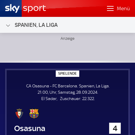
Menü
SPANIEN, LA LIGA
CA Osasuna - FC Barcelona; Spanien, La Liga
S
SPIELENDE
P
I
CA Osasuna - FC Barcelona. Spanien, La Liga.
E
L
21:00, Uhr, Samstag, 28.09.2024.
E
Z
El Sadar
Zuschauer:
22.322.
N
D
u
E
s
c
h
CA Osasuna
4
a