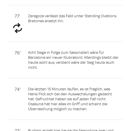
77'
Zaragoza verlässt das Feld unter Standing Ovations.
Bretones ersetzt ihn.
76'
Acht Siege in Folge zum Saisonstart wäre für
Barcelona ein neuer Klubrekord. Allerdings bleibt der
heute wohl aus, verdient wäre der Sieg heute auch
nicht.
74'
Die letzten 15 Minuten laufen, es ist fraglich, was
Hansi Flick sich bei den Auswechslungen gedacht
hat. Gefruchtet haben sie auf jeden Fall nicht.
Osasuna hat hier alles im Griff und scheint die
Überraschung möglich zu machen.
73'
Budimir erzielt hier heute die Saisontore zwei und