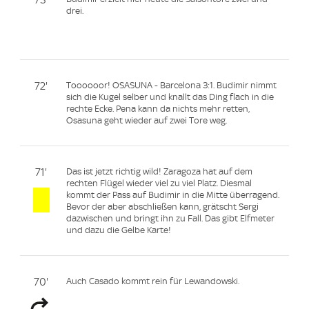
drei.
72'
Toooooor! OSASUNA - Barcelona 3:1. Budimir nimmt
sich die Kugel selber und knallt das Ding flach in die
rechte Ecke. Pena kann da nichts mehr retten,
Osasuna geht wieder auf zwei Tore weg.
71'
Das ist jetzt richtig wild! Zaragoza hat auf dem
rechten Flügel wieder viel zu viel Platz. Diesmal
kommt der Pass auf Budimir in die Mitte überragend.
Bevor der aber abschließen kann, grätscht Sergi
dazwischen und bringt ihn zu Fall. Das gibt Elfmeter
und dazu die Gelbe Karte!
70'
Auch Casado kommt rein für Lewandowski.