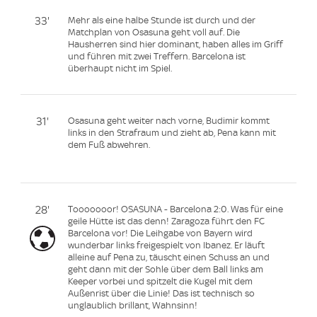
33'
Mehr als eine halbe Stunde ist durch und der
Matchplan von Osasuna geht voll auf. Die
Hausherren sind hier dominant, haben alles im Griff
und führen mit zwei Treffern. Barcelona ist
überhaupt nicht im Spiel.
31'
Osasuna geht weiter nach vorne, Budimir kommt
links in den Strafraum und zieht ab, Pena kann mit
dem Fuß abwehren.
28'
Tooooooor! OSASUNA - Barcelona 2:0. Was für eine
geile Hütte ist das denn! Zaragoza führt den FC
Barcelona vor! Die Leihgabe von Bayern wird
wunderbar links freigespielt von Ibanez. Er läuft
alleine auf Pena zu, täuscht einen Schuss an und
geht dann mit der Sohle über dem Ball links am
Keeper vorbei und spitzelt die Kugel mit dem
Außenrist über die Linie! Das ist technisch so
unglaublich brillant, Wahnsinn!