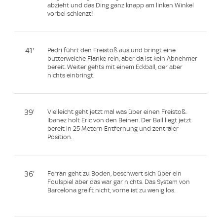
abzieht und das Ding ganz knapp am linken Winkel
vorbei schlenzt!
41'
Pedri führt den Freistoß aus und bringt eine
butterweiche Flanke rein, aber da ist kein Abnehmer
bereit. Weiter gehts mit einem Eckball, der aber
nichts einbringt.
39'
Vielleicht geht jetzt mal was über einen Freistoß.
Ibanez holt Eric von den Beinen. Der Ball liegt jetzt
bereit in 25 Metern Entfernung und zentraler
Position.
36'
Ferran geht zu Boden, beschwert sich über ein
Foulspiel aber das war gar nichts. Das System von
Barcelona greift nicht, vorne ist zu wenig los.