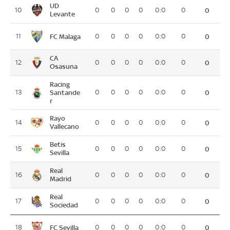
UD
10
0
0
0
0
0:0
0
0
Levante
FC Malaga
11
0
0
0
0
0:0
0
0
CA
12
0
0
0
0
0:0
0
0
Osasuna
Racing
13
Santande
0
0
0
0
0:0
0
0
r
Rayo
14
0
0
0
0
0:0
0
0
Vallecano
Betis
15
0
0
0
0
0:0
0
0
Sevilla
Real
16
0
0
0
0
0:0
0
0
Madrid
Real
17
0
0
0
0
0:0
0
0
Sociedad
FC Sevilla
18
0
0
0
0
0:0
0
0