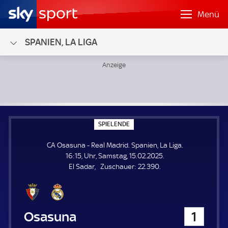
Menü
SPANIEN, LA LIGA
CA Osasuna - Real Madrid; Spanien, La Liga
S
SPIELENDE
P
I
CA Osasuna - Real Madrid. Spanien, La Liga.
E
L
16:15, Uhr, Samstag, 15.02.2025.
E
Z
El Sadar
Zuschauer:
22.390.
N
D
u
E
s
c
h
CA Osasuna
1
a