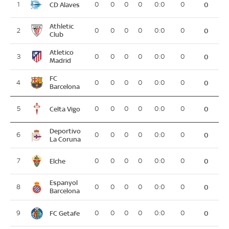
CD Alaves
1
0
0
0
0
0:0
0
0
Athletic
2
0
0
0
0
0:0
0
0
Club
Atletico
3
0
0
0
0
0:0
0
0
Madrid
FC
4
0
0
0
0
0:0
0
0
Barcelona
Celta Vigo
5
0
0
0
0
0:0
0
0
Deportivo
6
0
0
0
0
0:0
0
0
La Coruna
Elche
7
0
0
0
0
0:0
0
0
Espanyol
8
0
0
0
0
0:0
0
0
Barcelona
FC Getafe
9
0
0
0
0
0:0
0
0