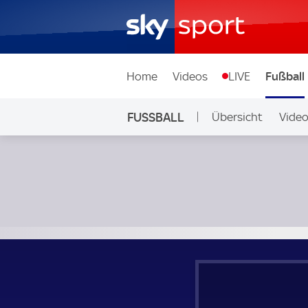
Home
Videos
LIVE
Fußball
FUSSBALL
Übersicht
Vide
Auf Sky
Oud-Heverlee Leuven - Genk; Belgien, First Division A