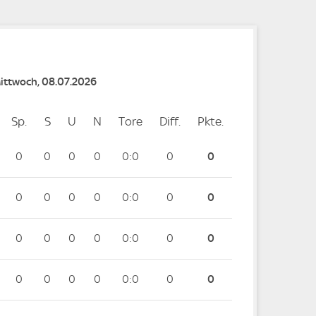
Mittwoch, 08.07.2026
Sp.
Spiele
S
Siege
U
Unentschieden
N
Niederlagen
Tore
Tore
Diff.
Differenz
Pkte.
Punkte
0
0
0
0
0:0
0
0
0
0
0
0
0:0
0
0
0
0
0
0
0:0
0
0
0
0
0
0
0:0
0
0