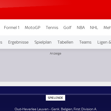
Formel 1
MotoGP
Tennis
Golf
NBA
NHL
Meh
os
Ergebnisse
Spielplan
Tabellen
Teams
Ligen 
S
SPIELENDE
P
I
E
Oud-Heverlee Leuven - Genk. Belgien, First Division A.