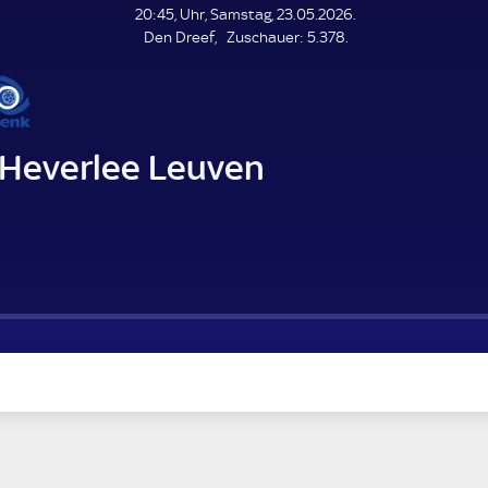
L
20:45, Uhr, Samstag, 23.05.2026.
E
Z
Den Dreef
Zuschauer:
5.378.
N
D
u
E
s
c
h
a
Heverlee Leuven
u
e
r