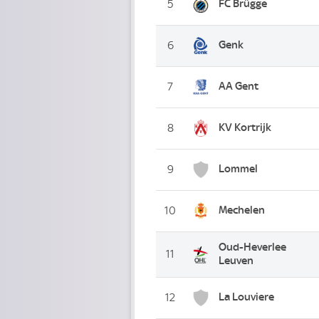
FC Brügge
5
Genk
6
AA Gent
7
KV Kortrijk
8
Lommel
9
Mechelen
10
Oud-Heverlee
11
Leuven
La Louviere
12