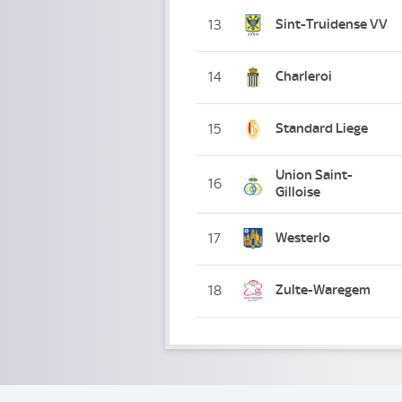
Sint-Truidense VV
13
Charleroi
14
Standard Liege
15
Union Saint-
16
Gilloise
Westerlo
17
Zulte-Waregem
18