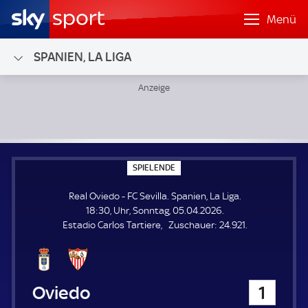
Menü
SPANIEN, LA LIGA
Real Oviedo - FC Sevilla; Spanien, La Liga
S
SPIELENDE
P
I
Real Oviedo - FC Sevilla. Spanien, La Liga.
E
L
18:30, Uhr, Sonntag, 05.04.2026.
E
Z
Estadio Carlos Tartiere
Zuschauer:
24.921.
N
D
u
E
s
c
h
Real Oviedo
1
a