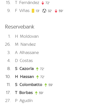
15
T
Fernández
72'
72. minute
9
F
Viñas
13. minute
32. minute
13'
32'
59'
59. minute
Reservebank
1
H
Moldovan
26
M
Narváez
3
A
Alhassane
4
D
Costas
8
S
Cazorla
72'
72. minute
10
H
Hassan
72'
72. minute
11
S
Colombatto
59'
59. minute
17
T
Borbas
59'
59. minute
27
P
Agudín