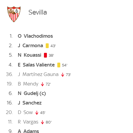
Sevilla
1
O
Vlachodimos
2
J
Carmona
43. minute
43'
5
N
Kouassi
38. minute
38'
4
E
Salas Valiente
54. minute
54'
36
J
Martínez Gauna
73'
73. minute
19
B
Mendy
72'
72. minute
6
N
Gudelj
(c)
16
J
Sanchez
20
D
Sow
45'
45. minute
11
R
Vargas
80'
80. minute
9
A
Adams