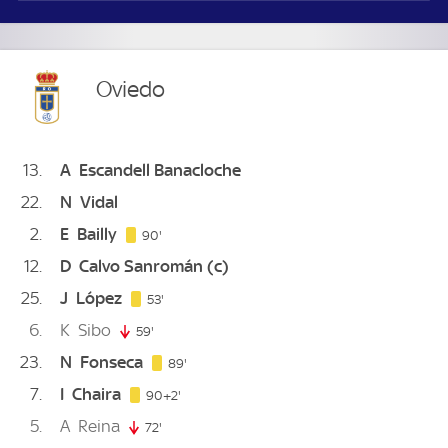
Oviedo
13
A
Escandell Banacloche
22
N
Vidal
2
E
Bailly
90. minute
90'
12
D
Calvo Sanromán
(c)
25
J
López
53. minute
53'
6
K
Sibo
59'
59. minute
23
N
Fonseca
89. minute
89'
7
I
Chaira
92. minute
90+2'
5
A
Reina
72'
72. minute