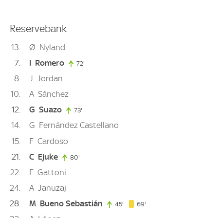
Reservebank
13
Ø
Nyland
7
I
Romero
72'
72. minute
8
J
Jordan
10
A
Sánchez
12
G
Suazo
73'
73. minute
14
G
Fernández Castellano
15
F
Cardoso
21
C
Ejuke
80'
80. minute
22
F
Gattoni
24
A
Januzaj
28
M
Bueno Sebastián
69. minute
45'
45. minute
69'