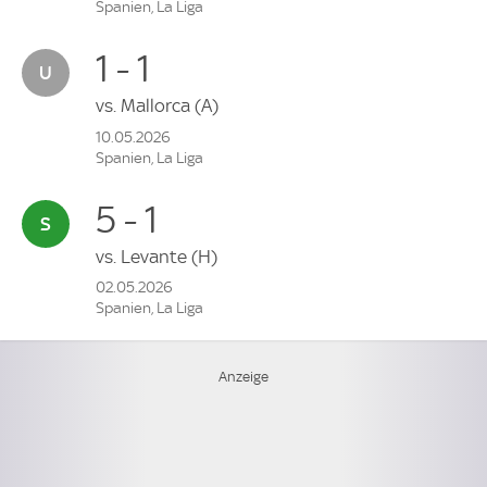
Spanien, La Liga
1 - 1
vs.
Mallorca
(A)
10.05.2026
Spanien, La Liga
5 - 1
vs.
Levante
(H)
02.05.2026
Spanien, La Liga