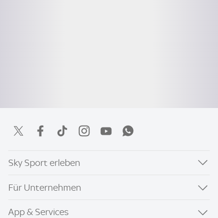
Sky Sport erleben
Für Unternehmen
App & Services