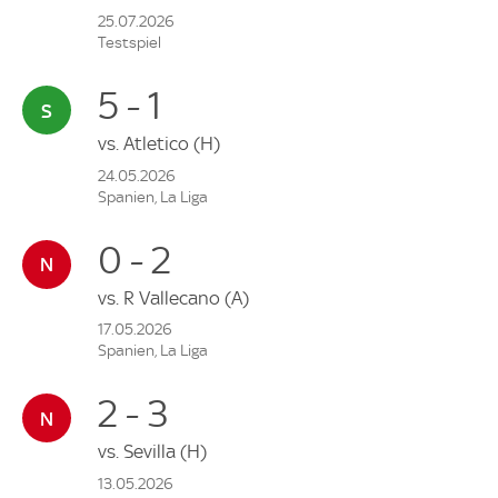
25.07.2026
Testspiel
5 - 1
vs.
Atletico
(H)
24.05.2026
Spanien, La Liga
0 - 2
vs.
R Vallecano
(A)
17.05.2026
Spanien, La Liga
2 - 3
vs.
Sevilla
(H)
13.05.2026