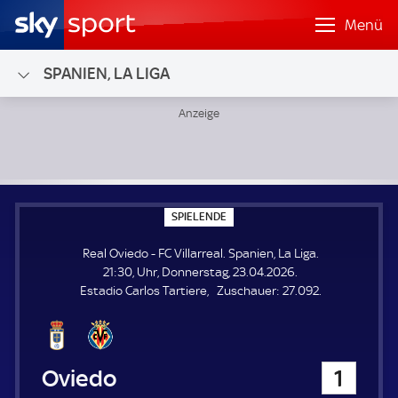
Menü
SPANIEN, LA LIGA
Real Oviedo - FC Villarreal; Spanien, La Liga
S
SPIELENDE
P
I
Real Oviedo - FC Villarreal. Spanien, La Liga.
E
L
21:30, Uhr, Donnerstag, 23.04.2026.
E
Z
Estadio Carlos Tartiere
Zuschauer:
27.092.
N
D
u
E
s
c
h
Real Oviedo
1
a