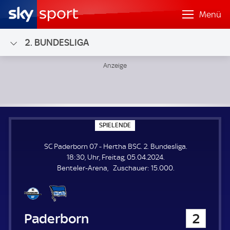
Menü
2. BUNDESLIGA
SC Paderborn 07 - Hertha BSC; 2. Bundesliga
S
SPIELENDE
P
I
SC Paderborn 07 - Hertha BSC. 2. Bundesliga.
E
L
18:30, Uhr, Freitag, 05.04.2024.
E
Z
Benteler-Arena
Zuschauer:
15.000.
N
D
u
E
s
c
h
SC Paderborn 07
2
a