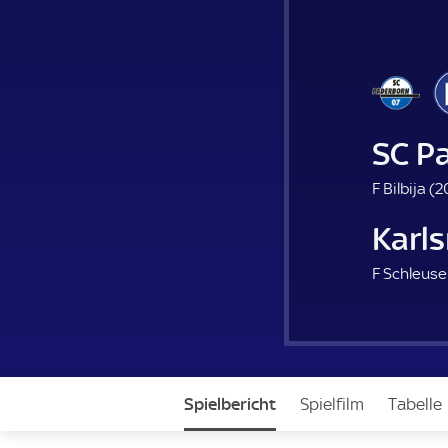
SC P
F Bilbija (
2
Karls
F Schleuse
Spielbericht
Spielfilm
Tabelle