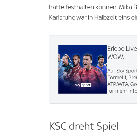
hatte festhalten können. Mika B
Karlsruhe war in Halbzeit eins e
Erlebe Liv
WOW.
Auf Sky Sport
Formel 1, Pr
ATP/WTA, Gol
für mehr Info
KSC dreht Spiel