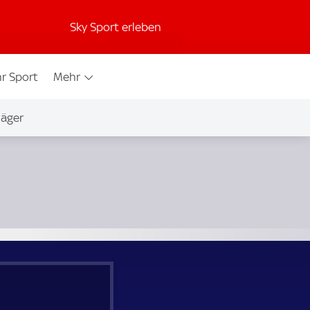
Sky Sport erleben
r Sport
Mehr
jäger