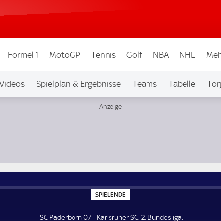
Formel 1
MotoGP
Tennis
Golf
NBA
NHL
Meh
Videos
Spielplan & Ergebnisse
Teams
Tabelle
Tor
bew.
Auf Sky
S
SPIELENDE
P
I
E
SC Paderborn 07 - Karlsruher SC. 2. Bundesliga.