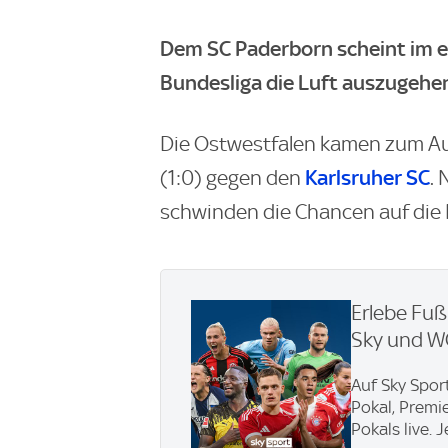
Dem SC Paderborn scheint im e
Bundesliga die Luft auszugehe
Die Ostwestfalen kamen zum Auf
Karlsruher SC
(1:0) gegen den
.
schwinden die Chancen auf die
Erlebe Fuß
Sky und 
Auf Sky Spor
Pokal, Premi
Pokals live. 