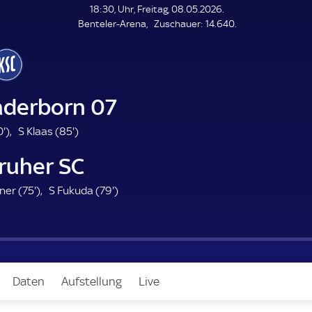
L
18:30, Uhr, Freitag, 08.05.2026.
E
Z
Benteler-Arena
Zuschauer:
14.640.
N
D
u
E
s
c
h
a
aderborn 07
u
e
2
8
0'
)
S Klaas (
85'
)
r
0
5
ruher SC
.
.
m
m
7
7
ner (
75'
)
S Fukuda (
79'
)
i
i
5
9
n
n
.
.
u
u
m
m
t
t
i
i
e
e
n
n
Daten
Aufstellung
Live
u
u
t
t