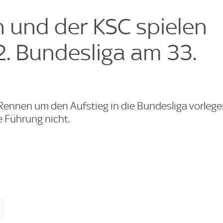
e
e
 und der KSC spielen
2. Bundesliga am 33.
Rennen um den Aufstieg in die Bundesliga vorleg
e Führung nicht.