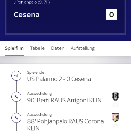
u
9
7
J Pohjanpalo (
9'
,
71'
)
e
.
1
Cesena
0
r
m
.
i
m
n
i
u
n
t
u
e
t
Spielfilm
Tabelle
Daten
Aufstellung
e
Spielende
US Palarmo 2 - 0 Cesena
Auswechslung
90' Berti RAUS Arrigoni REIN
Auswechslung
88' Pohjanpalo RAUS Corona
REIN