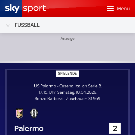
Menü
FUSSBALL
US Palarmo - Cesena; Italian Serie B
S
SPIELENDE
P
I
US Palarmo - Cesena. Italian Serie B.
E
L
17:15, Uhr, Samstag, 18.04.2026.
E
Z
Renzo Barbera
Zuschauer:
31.959.
N
D
u
E
s
c
h
US Palarmo
2
a