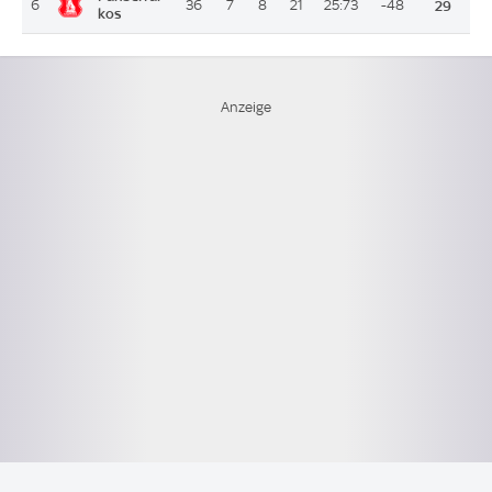
6
36
7
8
21
25:73
-48
29
kos