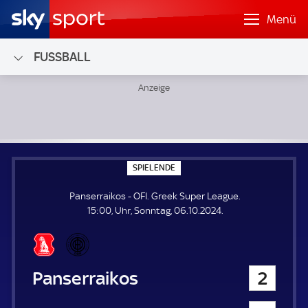
Menü
FUSSBALL
Panserraikos - OFI; Greek Super League
S
SPIELENDE
P
I
Panserraikos - OFI. Greek Super League.
E
L
15:00, Uhr, Sonntag, 06.10.2024.
E
N
D
E
Panserraikos
2