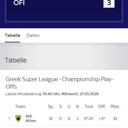
OFI
3
Tabelle
Daten
Tabelle
Greek Super League - Championship Play-
Offs
10:40 Uhr, Mittwoch, 27.05.2026
Letzte Aktualisierung:
Team
Team
Sp.
Spiele
S
Siege
U
Unentschieden
N
Niederlagen
Tore
Tore
Diff.
Differenz
Pkte.
Pun
Platz
AEK
1
32
21
9
2
57:20
+37
72
Athen