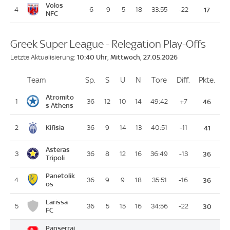
Volos
4
6
9
5
18
33:55
-22
17
NFC
Greek Super League - Relegation Play-Offs
10:40 Uhr, Mittwoch, 27.05.2026
Letzte Aktualisierung:
Team
Team
Sp.
Spiele
S
Siege
U
Unentschieden
N
Niederlagen
Tore
Tore
Diff.
Differenz
Pkte.
Pun
Platz
Atromito
1
36
12
10
14
49:42
+7
46
s Athens
Kifisia
2
36
9
14
13
40:51
-11
41
Asteras
3
36
8
12
16
36:49
-13
36
Tripoli
Panetolik
4
36
9
9
18
35:51
-16
36
os
Larissa
5
36
5
15
16
34:56
-22
30
FC
Panserrai