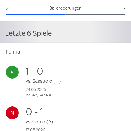
Parma:
Int
Balleroberungen
7
7
Letzte 6 Spiele
Parma
1 - 0
vs.
Sassuolo
(H)
24.05.2026
Italien, Serie A
0 - 1
vs.
Como
(A)
17.05.2026