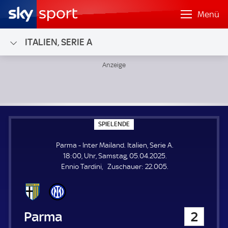
Menü
ITALIEN, SERIE A
Parma - Inter Mailand; Italien, Serie A
S
SPIELENDE
P
I
Parma - Inter Mailand. Italien, Serie A.
E
L
18:00, Uhr, Samstag, 05.04.2025.
E
Z
Ennio Tardini
Zuschauer:
22.005.
N
D
u
E
s
c
h
Parma
2
a