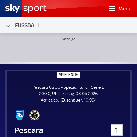
Menü
FUSSBALL
Pescara Calcio - Spezia; Italian Serie B
S
SPIELENDE
P
I
Pescara Calcio - Spezia. Italian Serie B.
E
L
20:30, Uhr, Freitag, 08.05.2026.
E
Z
Adriatico
Zuschauer:
10.994.
N
D
u
E
s
c
h
Pescara Calcio
1
a