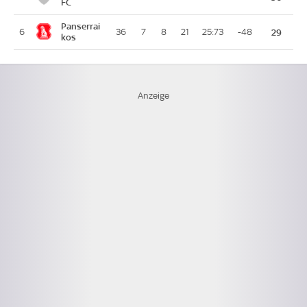
FC
Panserrai
6
36
7
8
21
25:73
-48
29
kos