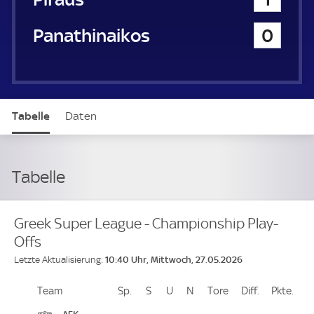
Panathinaikos Athen
0
Tabelle
Daten
Tabelle
Greek Super League - Championship Play-
Offs
10:40 Uhr, Mittwoch, 27.05.2026
Letzte Aktualisierung:
Team
Team
Sp.
Spiele
S
Siege
U
Unentschieden
N
Niederlagen
Tore
Tore
Diff.
Differenz
Pkte.
Pun
Platz
AEK