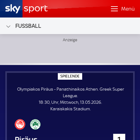
Menü
FUSSBALL
Olympiakos Piräus - Panathinaikos Athen; Greek Super Le
S
SPIELENDE
P
I
Olympiakos Piräus - Panathinaikos Athen. Greek Super
E
L
League.
E
18:30, Uhr, Mittwoch, 13.05.2026.
N
D
Karaiskakis Stadium.
E
Olympiakos Piräus
1