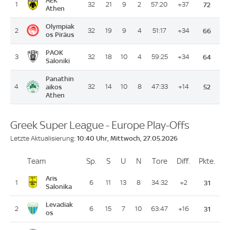
1
32
21
9
2
57:20
+37
72
Athen
Olympiak
2
32
19
9
4
51:17
+34
66
os Piräus
PAOK
3
32
18
10
4
59:25
+34
64
Saloniki
Panathin
4
aikos
32
14
10
8
47:33
+14
52
Athen
Greek Super League - Europe Play-Offs
10:40 Uhr, Mittwoch, 27.05.2026
Letzte Aktualisierung:
Team
Team
Sp.
Spiele
S
Siege
U
Unentschieden
N
Niederlagen
Tore
Tore
Diff.
Differenz
Pkte.
Pun
Platz
Aris
1
6
11
13
8
34:32
+2
31
Salonika
Levadiak
2
6
15
7
10
63:47
+16
31
os