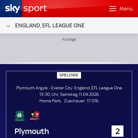
Menü
ENGLAND, EFL LEAGUE ONE
Plymouth Argyle - Exeter City; England, EFL League One
S
SPIELENDE
P
I
Plymouth Argyle - Exeter City. England, EFL League One.
E
L
13:30, Uhr, Samstag, 11.04.2026.
E
Z
Home Park
Zuschauer:
17.016.
N
D
u
E
s
c
h
Plymouth Argyle
2
a